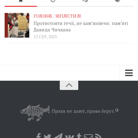
ГОЛОВНЕ
/
НІГІЛІСТИ ЛІ
Протистояти течії, не кам’яніючи: пам’яті
Давида Чичкана
12 СЕР, 2025
Зараз
Минуле
Позиція
Права не дают, права берут.
©
Дії
Belles lettres