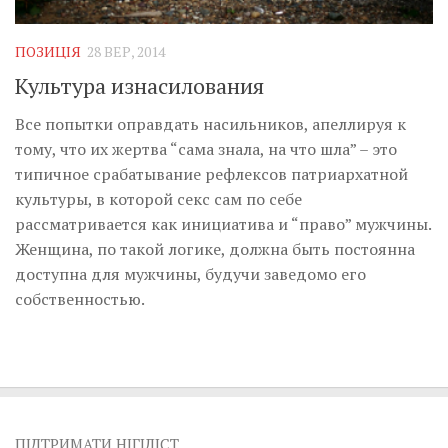
Музика революції
Візуальне
ПОЗИЦІЯ
28 ВЕР, 2014
Научпоп
Культура изнасилования
Головне
Все попытки оправдать насильников, апеллируя к
Цитати
тому, что их жертва “сама знала, на что шла” – это
типичное срабатывание рефлексов патриархатной
Inter/antinational
культуры, в которой секс сам по себе
рассматривается как инициатива и “право” мужчины.
Женщина, по такой логике, должна быть постоянна
доступна для мужчины, будучи заведомо его
собственностью.
ПІДТРИМАТИ НІГІЛІСТ