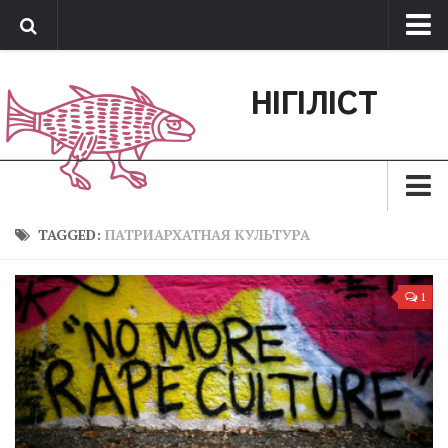
Про нас
НІГІЛІСТ
Обратная связь
Поддержать сайт
Зараз
TAGGED:
ПАТРИАРХАТНАЯ КУЛЬТУРА
Минуле
1
Позиція
Дії
Belles lettres
Агітатор