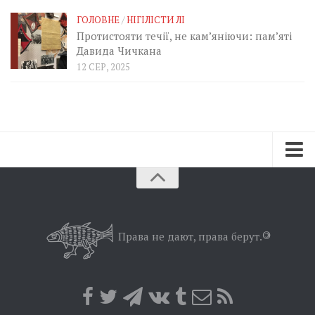
ГОЛОВНЕ
/
НІГІЛІСТИ ЛІ
Протистояти течії, не кам’яніючи: пам’яті
Давида Чичкана
12 СЕР, 2025
Зараз
Минуле
Позиція
Права не дают, права берут.
©
Дії
Belles lettres
Агітатор