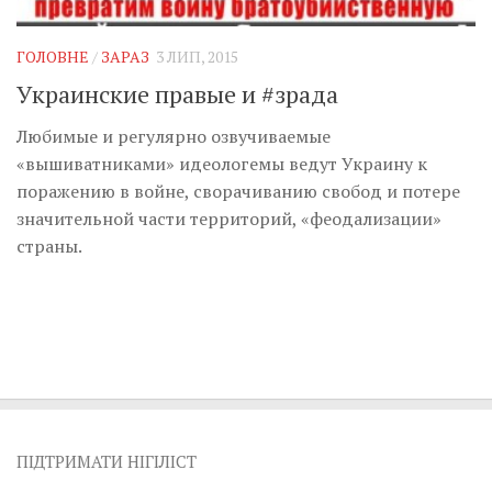
Музика революції
Візуальне
ГОЛОВНЕ
/
ЗАРАЗ
3 ЛИП, 2015
Научпоп
Украинские правые и #зрада
Головне
Любимые и регулярно озвучиваемые
Цитати
«вышиватниками» идеологемы ведут Украину к
поражению в войне, сворачиванию свобод и потере
Inter/antinational
значительной части территорий, «феодализации»
страны.
ПІДТРИМАТИ НІГІЛІСТ