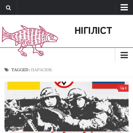
Про нас
НІГІЛІСТ
Обратная связь
Поддержать сайт
Зараз
TAGGED:
ПАРАСЮК
Минуле
8
Позиція
Дії
Belles lettres
Агітатор