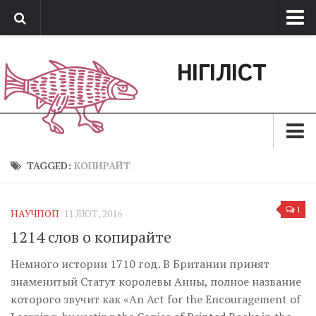
Про нас
НІГІЛІСТ
Обратная связь
Поддержать сайт
Зараз
TAGGED:
КОПИРАЙТ
Минуле
1
НАУЧПОП
11 ЛЮТ, 2016
Позиція
1214 слов о копирайте
Дії
Немного истории 1710 год. В Британии принят
Belles lettres
знаменитый Статут королевы Анны, полное название
Агітатор
которого звучит как «An Act for the Encouragement of