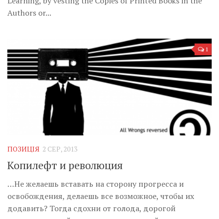
Learning, by vesting the Copies of Printed Books in the
Музика революції
Authors or...
Візуальне
Научпоп
1
Головне
Цитати
Inter/antinational
ПОЗИЦІЯ
2 СЕР, 2013
Копилефт и революция
…Не желаешь вставать на сторону прогресса и
освобождения, делаешь все возможное, чтобы их
додавить? Тогда сдохни от голода, дорогой