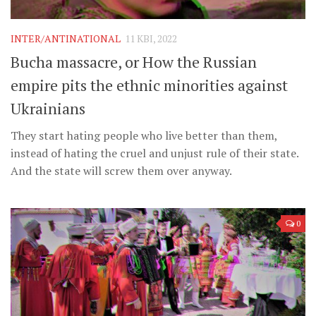
Музика революції
Візуальне
INTER/ANTINATIONAL
11 КВІ, 2022
Научпоп
Bucha massacre, or How the Russian
Головне
empire pits the ethnic minorities against
Цитати
Ukrainians
Inter/antinational
They start hating people who live better than them,
instead of hating the cruel and unjust rule of their state.
And the state will screw them over anyway.
0