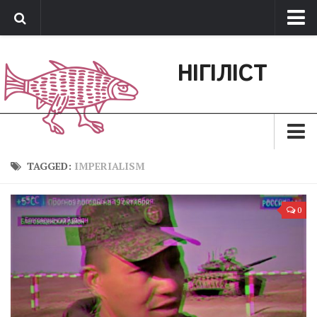
Про нас
НІГІЛІСТ
Обратная связь
Поддержать сайт
Зараз
TAGGED:
IMPERIALISM
Минуле
0
Позиція
Дії
Belles lettres
Агітатор