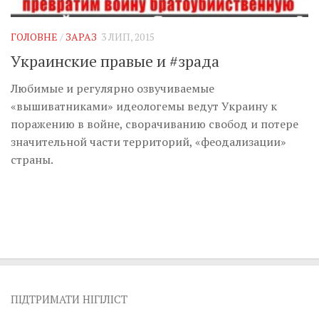
Музика революції
Візуальне
ГОЛОВНЕ
/
ЗАРАЗ
3 ЛИП, 2015
Научпоп
Украинские правые и #зрада
Головне
Любимые и регулярно озвучиваемые
Цитати
«вышиватниками» идеологемы ведут Украину к
поражению в войне, сворачиванию свобод и потере
Inter/antinational
значительной части территорий, «феодализации»
страны.
ПІДТРИМАТИ НІГІЛІСТ