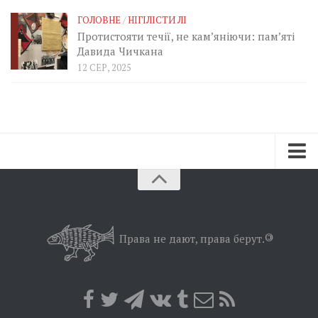
ГОЛОВНЕ
/
НІГІЛІСТИ ЛІ
Протистояти течії, не кам’яніючи: пам’яті
Давида Чичкана
12 СЕР, 2025
Зараз
Минуле
Позиція
Права не дают, права берут.
©
Дії
Belles lettres
Агітатор