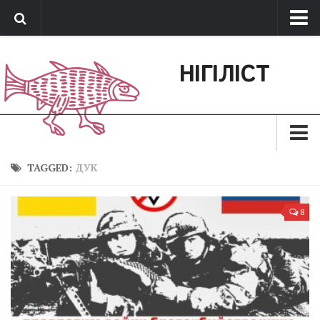
Про нас
НІГІЛІСТ
Обратная связь
Поддержать сайт
Зараз
TAGGED:
ДУК
Минуле
8
Позиція
Дії
Belles lettres
Агітатор