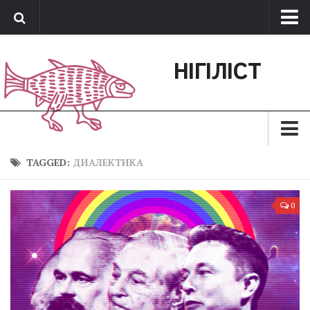
Про нас
НІГІЛІСТ
Обратная связь
Поддержать сайт
Зараз
TAGGED:
ДИАЛЕКТИКА
Минуле
0
Позиція
Дії
Belles lettres
Агітатор