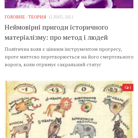
Музика революції
Візуальне
ГОЛОВНЕ
/
ТЕОРИЯ
12 ЛИП, 2021
Научпоп
Неймовірні пригоди історичного
Головне
матеріалізму: про метод і людей
Цитати
Політична воля є цінним інструментом прогресу,
Inter/antinational
проте миттєво перетворюється на його смертельного
ворога, коли отримує сакральний статус
1