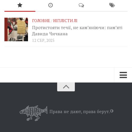
ГОЛОВНЕ
/
НІГІЛІСТИ ЛІ
Протистояти течії, не кам’яніючи: пам’яті
Давида Чичкана
12 СЕР, 2025
Зараз
Минуле
Позиція
Права не дают, права берут.
©
Дії
Belles lettres