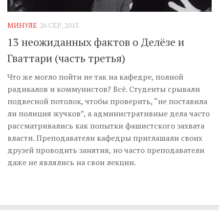
Музика революції
Візуальне
МИНУЛЕ
26 СЕР, 2013
Научпоп
13 неожиданных фактов о Делёзе и
Головне
Гваттари (часть третья)
Цитати
Что же могло пойти не так на кафедре, полной
радикалов и коммунистов? Всё. Студенты срывали
Inter/antinational
подвесной потолок, чтобы проверить, “не поставила
ли полиция жучков”, а административные дела часто
рассматривались как попытки фашистского захвата
власти. Преподаватели кафедры приглашали своих
друзей проводить занятия, но часто преподаватели
даже не являлись на свои лекции.