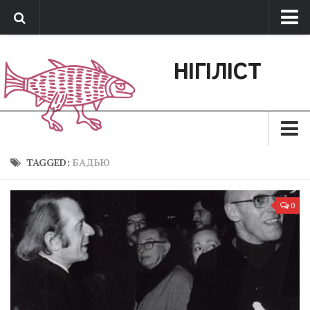
Про нас
НІГІЛІСТ
Обратная связь
Поддержать сайт
Зараз
TAGGED:
БАДЬЮ
Минуле
0
Позиція
Дії
Belles lettres
Агітатор