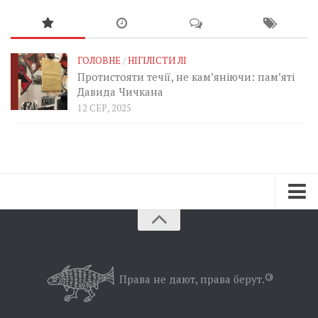
ГОЛОВНЕ
/
НІГІЛІСТИ ЛІ
Протистояти течії, не кам’яніючи: пам’яті
Давида Чичкана
12 СЕР, 2025
Зараз
Минуле
Позиція
Права не дают, права берут.
©
Дії