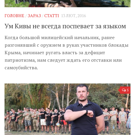
Музика революції
Візуальне
ГОЛОВНЕ
/
ЗАРАЗ
/
СТАТТІ
13 ЛЮТ, 2016
Научпоп
Ум Кивы не всегда поспевает за языком
Головне
Когда большой милицейский начальник, ранее
Цитати
разгонявший с оружием в руках участников блокады
Крыма, начинает ругать власть за дефицит
Inter/antinational
патриотизма, нам следует ждать его отставки или
самоубийства.
5