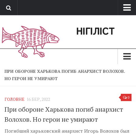
Про нас
НІГІЛІСТ
Обратная связь
Поддержать сайт
Зараз
ПРИ ОБОРОНЕ ХАРЬКОВА ПОГИБ АНАРХИСТ ВОЛОХОВ.
НО ГЕРОИ НЕ УМИРАЮТ
Минуле
Позиція
0
ГОЛОВНЕ
16 БЕР, 2022
Дії
При обороне Харькова погиб анархист
Belles lettres
Волохов. Но герои не умирают
Агітатор
Погибший харьковский анархист Игорь Волохов был