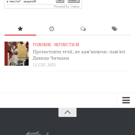
ГОЛОВНЕ
/
НІГІЛІСТИ ЛІ
Протистояти течії, не кам’яніючи: пам’яті
Давида Чичкана
12 СЕР, 2025
Зараз
Минуле