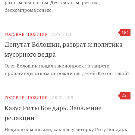
Музика революції
разным человеком. Деятельным, резким,
бескомпромиссным.
Візуальне
Научпоп
Головне
0
ГОЛОВНЕ
/
ПОЗИЦІЯ
4 ТРА, 2020
Депутат Волошин, разврат и политика
Цитати
мусорного ведра
Inter/antinational
Олег Волошин подал законопроект о запрете
пропаганды отказа от рождения детей. Кто он такой?
0
ГОЛОВНЕ
/
ПОЗИЦІЯ
27 БЕР, 2019
Казус Риты Бондарь. Заявление
редакции
Недавно мы писали, как нашу авторку Риту Бондарь