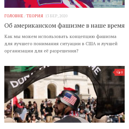
Музика революції
Візуальне
ГОЛОВНЕ
/
ТЕОРИЯ
13 БЕР, 2020
Научпоп
Об американском фашизме в наше время
Головне
Как мы можем использовать концепцию фашизма
Цитати
для лучшего понимания ситуации в США и лучшей
организации для её разрешения?
Inter/antinational
0