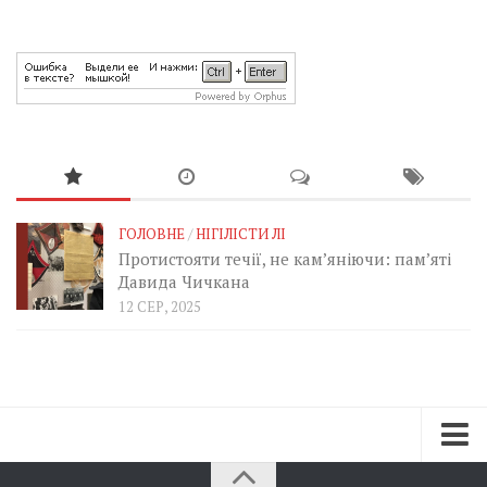
ГОЛОВНЕ
/
НІГІЛІСТИ ЛІ
Протистояти течії, не кам’яніючи: пам’яті
Давида Чичкана
12 СЕР, 2025
Зараз