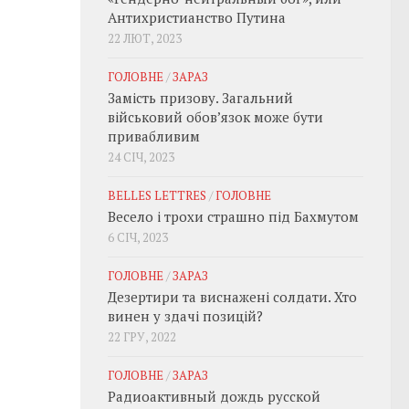
Антихристианство Путина
22 ЛЮТ, 2023
ГОЛОВНЕ
/
ЗАРАЗ
Замість призову. Загальний
військовий обовʼязок може бути
привабливим
24 СІЧ, 2023
BELLES LETTRES
/
ГОЛОВНЕ
Весело і трохи страшно під Бахмутом
6 СІЧ, 2023
ГОЛОВНЕ
/
ЗАРАЗ
Дезертири та виснажені солдати. Хто
винен у здачі позицій?
22 ГРУ, 2022
ГОЛОВНЕ
/
ЗАРАЗ
Радиоактивный дождь русской