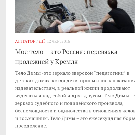
АГІТАТОР
/
ДІЇ
12 ЧЕР, 2016
Мое тело – это Россия: перевязка
пролежней у Кремля
Тело Димы -это зеркало зверской “педагогики” в
детских домах, когда дети, привыкшие к наказани
издевательствам, в реальной жизни продолжают
издеваться над собой и друг другом. Тело Димы – 
зеркало судебного и полицейского произвола,
беспомощности и одиночества в отношениях чело
и гос.машины. Тело Димы – это ежесекундная борь
преодоление.