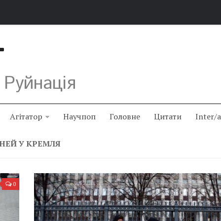
Т
 Руйнація
Агітатор
Научпоп
Головне
Цитати
Inter/
ЖНЕЙ У КРЕМЛЯ
0