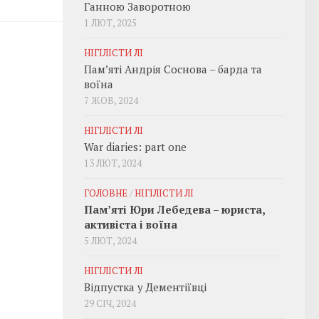
Ганною Заворотною
1 ЛЮТ, 2025
НІГІЛІСТИ ЛІ
Пам’яті Андрія Соснова – барда та
воїна
7 ЖОВ, 2024
НІГІЛІСТИ ЛІ
War diaries: part one
13 ЛЮТ, 2024
ГОЛОВНЕ
/
НІГІЛІСТИ ЛІ
Пам’яті Юри Лебедева – юриста,
активіста і воїна
5 ЛЮТ, 2024
НІГІЛІСТИ ЛІ
Відпустка у Дементіївці
29 СІЧ, 2024