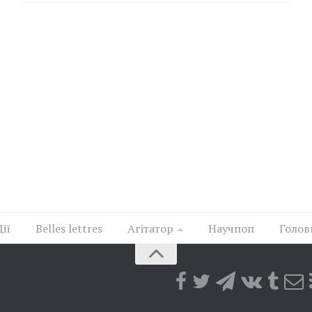
Дії
Belles lettres
Агітатор
Научпоп
Голов