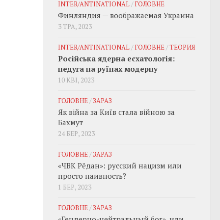
INTER/ANTINATIONAL
/
ГОЛОВНЕ
Финляндия — воображаемая Украина
3 ТРА, 2023
INTER/ANTINATIONAL
/
ГОЛОВНЕ
/
ТЕОРИЯ
Російська ядерна есхатологія:
недуга на руїнах модерну
10 КВІ, 2023
ГОЛОВНЕ
/
ЗАРАЗ
Як війна за Київ стала війною за
Бахмут
24 БЕР, 2023
ГОЛОВНЕ
/
ЗАРАЗ
«ЧВК Рёдан»: русский нацизм или
просто наивность?
1 БЕР, 2023
ГОЛОВНЕ
/
ЗАРАЗ
«Гендерно-нейтральный бог», или