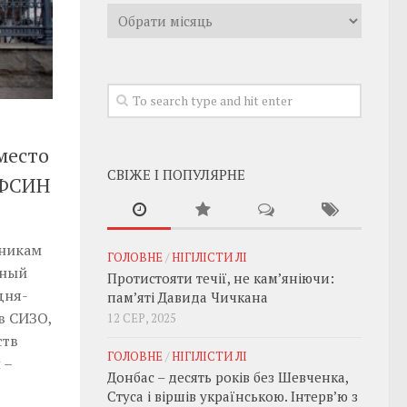
Архивы
место
СВІЖЕ І ПОПУЛЯРНЕ
 ФСИН
дникам
ГОЛОВНЕ
/
НІГІЛІСТИ ЛІ
тный
Протистояти течії, не кам’яніючи:
дня-
пам’яті Давида Чичкана
в СИЗО,
12 СЕР, 2025
ств
ГОЛОВНЕ
/
НІГІЛІСТИ ЛІ
 –
Донбас – десять років без Шевченка,
Стуса і віршів українською. Інтерв’ю з