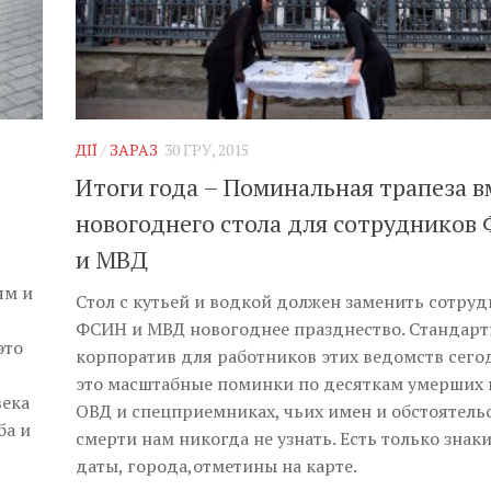
ДІЇ
/
ЗАРАЗ
30 ГРУ, 2015
Итоги года – Поминальная трапеза в
новогоднего стола для сотрудников
и МВД
ям и
Стол с кутьей и водкой должен заменить сотру
ФСИН и МВД новогоднее празднество. Стандар
это
корпоратив для работников этих ведомств сего
это масштабные поминки по десяткам умерших 
века
ОВД и спецприемниках, чьих имен и обстоятель
ба и
смерти нам никогда не узнать. Есть только знаки
даты, города,отметины на карте.