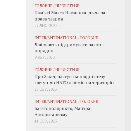
ГОЛОВНЕ
/
НІГІЛІСТИ ЛІ
Пам’яті Макса Науменка, діяча за
права тварин
27 ЛИС, 2023
INTER/ANTINATIONAL
/
ГОЛОВНЕ
Ліві мають підтримувати закон і
порядок
9 ВЕР, 2023
ГОЛОВНЕ
/
НІГІЛІСТИ ЛІ
Про Захід, наступ на півдні і тезу
«вступ до НАТО в обмін на території»
28 СЕР, 2023
INTER/ANTINATIONAL
/
ГОЛОВНЕ
Багатополярність, Мантра
Авторитаризму
11 СЕР, 2023