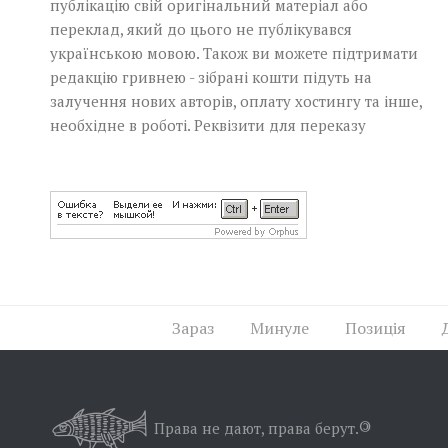
публікацію свій оригінальний матеріал або
переклад, який до цього не публікувався
українською мовою. Також ви можете підтримати
редакцію гривнею - зібрані кошти підуть на
залучення нових авторів, оплату хостингу та інше,
необхідне в роботі.
Реквізити для переказу
Зараз
Минуле
Позиція
Права не дают, права берут.
©