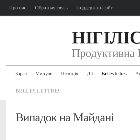
Про нас
Обратная связь
Поддержать сайт
НІГІЛІ
Продуктивна 
Зараз
Минуле
Позиція
Дії
Belles lettres
Аг
BELLES LETTRES
Випадок на Майдані