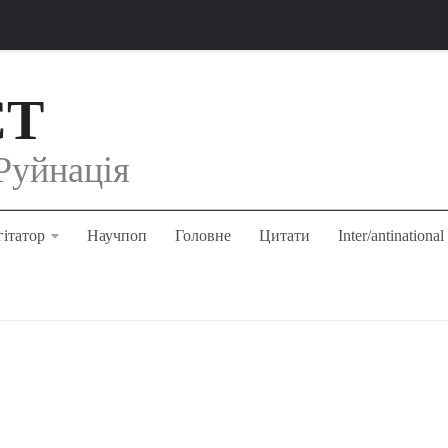
СТ
Руйнація
ітатор
Научпоп
Головне
Цитати
Inter/antinational