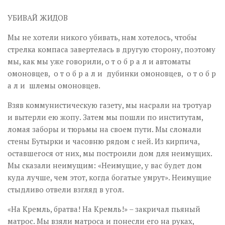
УБИВАЙ ЖИДОВ
Мы не хотели никого убивать, нам хотелось, чтобы
стрелка компаса завертелась в другую сторону, поэтому
мы, как мы уже говорили, о т о б р а л и автоматы
омоновцев, о т о б р а л и дубинки омоновцев, о т о б р
а л и шлемы омоновцев.
Взяв коммунистическую газету, мы насрали на тротуар
и вытерли ею жопу. Затем мы пошли по институтам,
ломая заборы и тюрьмы на своем пути. Мы сломали
стены Бутырки и часовню рядом с ней. Из кирпича,
оставшегося от них, мы построили дом для неимущих.
Мы сказали неимущим: «Неимущие, у вас будет дом
куда лучше, чем этот, когда богатые умрут». Неимущие
стыдливо отвели взгляд в угол.
«На Кремль, братва! На Кремль!» – закричал пьяный
матрос. Мы взяли матроса и понесли его на руках,