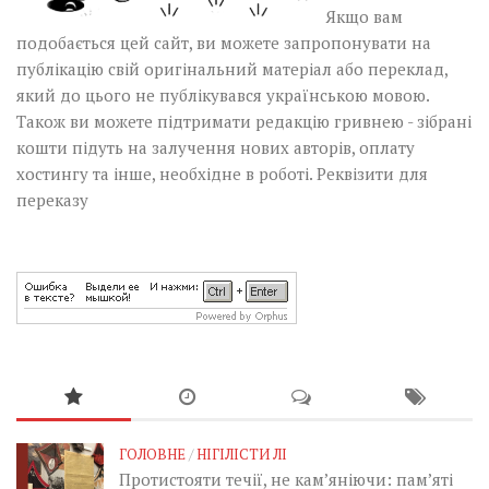
Якщо вам
подобається цей сайт, ви можете запропонувати на
публікацію свій оригінальний матеріал або переклад,
який до цього не публікувався українською мовою.
Також ви можете підтримати редакцію гривнею - зібрані
кошти підуть на залучення нових авторів, оплату
хостингу та інше, необхідне в роботі.
Реквізити для
переказу
ГОЛОВНЕ
/
НІГІЛІСТИ ЛІ
Протистояти течії, не кам’яніючи: пам’яті