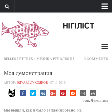
Про нас
НІГІЛІСТ
Обратная связь
Поддержать сайт
Зараз
BELLES LETTRES
/
МУЗИКА РЕВОЛЮЦІЇ
0 COMMENTS
Минуле
Моя демонстрация
Позиція
АВТОР:
ЭДУАРД ЛУКОЯНОВ
· 07.11.2013
Дії
Belles lettres
тов. Лукоянов
Агітатор
Мы вышли, как и было запланировано, на