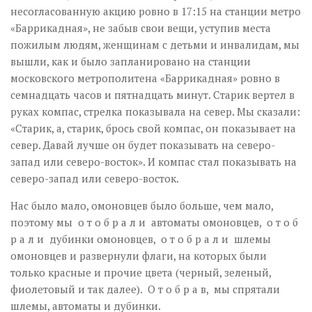
Музика революції
несогласованную акцию ровно в 17:15 на станции метро
Візуальне
«Баррикадная», не забыв свои вещи, уступив места
пожилым людям, женщинам с детьми и инвалидам, мы
Научпоп
вышли, как и было запланировано на станции
Головне
московского метрополитена «Баррикадная» ровно в
семнадцать часов и пятнадцать минут. Старик вертел в
Цитати
руках компас, стрелка показывала на север. Мы сказали:
Inter/antinational
«Старик, а, старик, брось свой компас, он показывает на
север. Давай лучше он будет показывать на северо-
запад или северо-восток». И компас стал показывать на
северо-запад или северо-восток.
Нас было мало, омоновцев было больше, чем мало,
поэтому мы о т о б р а л и автоматы омоновцев, о т о б
р а л и дубинки омоновцев, о т о б р а л и шлемы
омоновцев и развернули флаги, на которых были
только красные и прочие цвета (черный, зеленый,
фиолетовый и так далее). О т о б р а в, мы спрятали
шлемы, автоматы и дубинки.