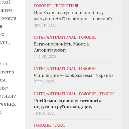
істю?
ГОЛОВНЕ
/
НІГІЛІСТИ ЛІ
еншим
Про Захід, наступ на півдні і тезу
я могла
«вступ до НАТО в обмін на території»
я
28 СЕР, 2023
их
INTER/ANTINATIONAL
/
ГОЛОВНЕ
уші,
Багатополярність, Мантра
Авторитаризму
11 СЕР, 2023
 та
INTER/ANTINATIONAL
/
ГОЛОВНЕ
йнятих
Финляндия — воображаемая Украина
ся.
3 ТРА, 2023
ння»
INTER/ANTINATIONAL
/
ГОЛОВНЕ
/
ТЕОРИЯ
уктивну
Російська ядерна есхатологія:
учених
недуга на руїнах модерну
о
10 КВІ, 2023
ГОЛОВНЕ
/
ЗАРАЗ