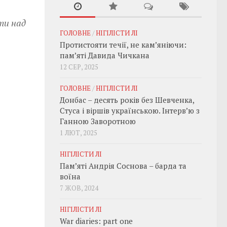
ти над
ГОЛОВНЕ
/
НІГІЛІСТИ ЛІ
Протистояти течії, не кам’яніючи:
пам’яті Давида Чичкана
12 СЕР, 2025
ГОЛОВНЕ
/
НІГІЛІСТИ ЛІ
Донбас – десять років без Шевченка,
Стуса і віршів українською. Інтерв’ю з
Ганною Заворотною
1 ЛЮТ, 2025
НІГІЛІСТИ ЛІ
Пам’яті Андрія Соснова – барда та
воїна
7 ЖОВ, 2024
НІГІЛІСТИ ЛІ
War diaries: part one