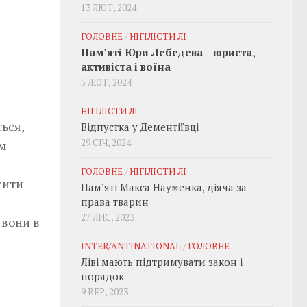
13 ЛЮТ, 2024
ГОЛОВНЕ
/
НІГІЛІСТИ ЛІ
Пам’яті Юри Лебедева – юриста,
активіста і воїна
5 ЛЮТ, 2024
НІГІЛІСТИ ЛІ
ься,
Відпустка у Дементіївці
29 СІЧ, 2024
им
ГОЛОВНЕ
/
НІГІЛІСТИ ЛІ
сити
Пам’яті Макса Науменка, діяча за
права тварин
27 ЛИС, 2023
 вони в
INTER/ANTINATIONAL
/
ГОЛОВНЕ
Ліві мають підтримувати закон і
порядок
9 ВЕР, 2023