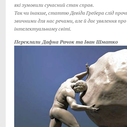
які зумовили сучасний стан справ.
Так чи інакше, статтю Девіда Гребера слід пр
звичними для нас речами, але й дає уявлення пр
інтелектуальному світі.
Переклали Дафна Рачок та Іван Шматко