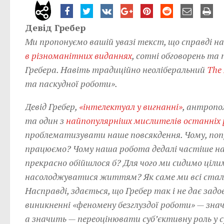
Девід Гребер
Ми пропонуємо вашій увазі текст, що справді н
в різноманітних виданнях
, сотні обговорень та
Гребера. Навіть традиційно неоліберальний
The
та паскудної роботи».
Девід Гребер,
«інтелектуал у вигнанні»
, антропо
та один з
найпопулярнішх мислителів останніх 
проблематизувати наше повсякдення. Чому, попри
працюємо? Чому наша робота дедалі частіше нага
прекрасно обійшлося б? Для чого ми сидимо ціл
насолоджуватися життям? Як саме ми всі ста
Насправді, здається, що Гребер так і не дає задо
виникненні «феномену безглуздої роботи» — зна
а значить — переоцінювати суб’єктивну роль у с