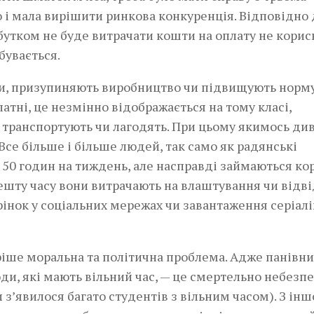
 і мала вирішити ринкова конкуренція. Відповідно 
ибутком не буде витрачати кошти на оплату не корис
бувається.
ти, призупиняють виробництво чи підвищують норм
тні, це незмінно відображається на тому класі,
 транспортують чи лагодять. При цьому якимось ди
Все більше і більше людей, так само як радянські
ь 50 годин на тиждень, але насправді займаються к
 решту часу вони витрачають на влаштування чи відв
інок у соціальних мережах чи завантаження серіалі
оріше моральна та політична проблема. Адже панівни
люди, які мають вільний час, — це смертельно небезп
 з’явилося багато студентів з вільним часом). З інш