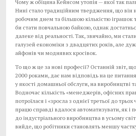
Чому ж обіцяна Кейнсом утопія — якої так пал
Нині стало традиційним твердження, що він
робочим днем та більшою кількістю іграшок та
би стати повчальною байкою, однак достатнь
далеке від реальності. Так, звичайно, ми ста
галузей економіки з двадцятих років, але дуж
айфонів чи моднявих кросівок.
То що ж це за нові професії? Останній звіт, 
2000 роками, дає нам відповідь на це питання
у якості домашньої обслуги, на виробництві т
Водночас кількість «менеджерів, офісних пра
потроїлася і «зросла з однієї третьої до трьо
працю справді вдалося автоматизувати, як і 
до індустріального виробництва в усьому світі
вийде, що робітники становлять меншу частку