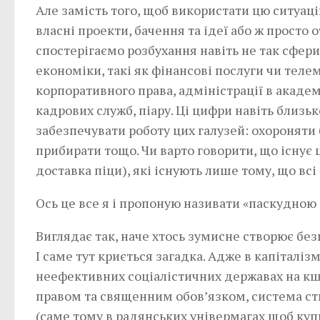
Але замість того, щоб використати цю ситуац
власні проекти, бачення та ідеї або ж просто
спостерігаємо розбухання навіть не так сфери
економіки, такі як фінансові послуги чи тел
корпоративного права, адміністрації в академ
кадрових служб, піару. Ці цифри навіть близь
забезпечувати роботу цих галузей: охороняти
прибирати тощо. Чи варто говорити, що існує 
доставка піци), які існують лише тому, що всі
Ось це все я і пропоную називати «паскудною
Виглядає так, наче хтось зумисне створює без
І саме тут криється загадка. Адже в капіталізм
неефективних соціалістичних державах на кш
правом та священним обов’язком, система ств
(саме тому в радянських універмагах щоб куп