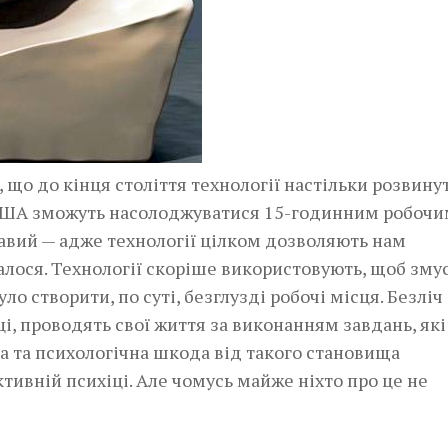
що до кінця століття технології настільки розвинут
а США зможуть насолоджуватися 15-годинним робоч
равий — адже технології цілком дозволяють нам
сталося. Технології скоріше використовують, щоб зму
ло створити, по суті, безглузді робочі місця. Безліч
і, проводять свої життя за виконанням завдань, які
а та психологічна шкода від такого становища
тивній психіці. Але чомусь майже ніхто про це не