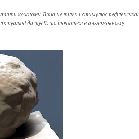
очитати кожному. Вона не тільки стимулює рефлексува
о актуальні дискусії, що точаться в англомовному