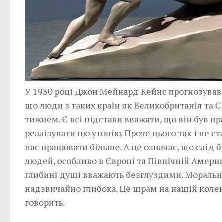
У 1930 році Джон Мейнард Кейнс прогнозував, 
що люди з таких країн як Великобританія т
тижнем. Є всі підстави вважати, що він був п
реалізувати цю утопію. Проте цього так і не 
нас працювати більше. А це означає, що слід бу
людей, особливо в Європі та Північній Америц
глибині душі вважають безглуздими. Моральн
надзвичайно глибока. Це шрам на нашій колек
говорить.