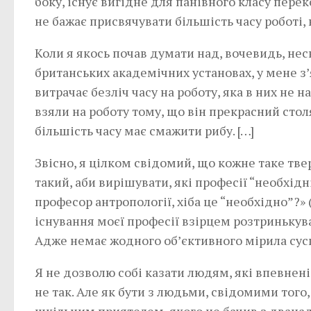
боку, існує вигідне для панівного класу перек
не бажає присвячувати більшість часу роботі, 
Коли я якось почав думати над, вочевидь, не
британських академічних установах, у мене з
витрачає безліч часу на роботу, яка в них не н
взяли на роботу тому, що він прекрасний сто
більшість часу має смажити рибу. […]
Звісно, я цілком свідомий, що кожне таке тв
такий, аби вирішувати, які професії “необхідн
професор антропології, хіба це “необхідно”?» 
існування моєї професії взірцем розтринькува
Адже немає жодного об’єктивного мірила сусп
Я не дозволю собі казати людям, які впевнені 
не так. Але як бути з людьми, свідомими того