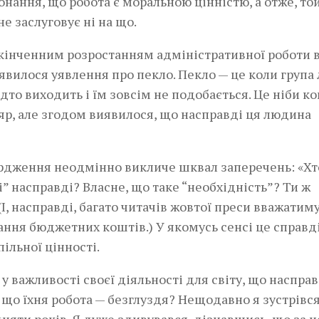
онання, що робота є моральною цінністю, а отже, той
не заслуговує ні на що.
скінченним розростанням адміністративної роботи 
’явилося уявлення про пекло. Пекло — це коли група
адто виходить і їм зовсім не подобається. Це ніби ко
ляр, але згодом виявилося, що насправді ця людина
ердження неодмінно викличе шквал заперечень: «Хт
і” насправді? Власне, що таке “необхідність”? Ти ж
(І, насправді, багато читачів жовтої преси вважатим
ння бюджетних коштів.) У якомусь сенсі це справді
ільної цінності.
у важливості своєї діяльності для світу, що насправ
, що їхня робота — безглуздя? Нещодавно я зустрівся