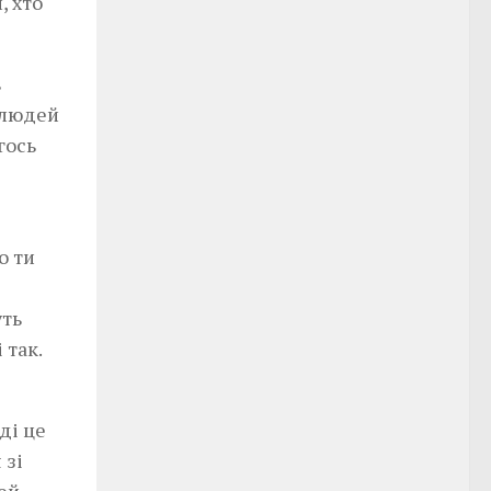
, хто
в
 людей
гось
о ти
уть
 так.
ді це
 зі