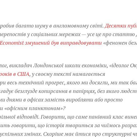
аробив багато шуму в англомовному світі.
Десятки пуб
 перепостів у соціальних мережах — усе це про статтю 
 Economist змушений був виправдовувати
«феномен безг
лог, викладач Лондонської школи економіки, «ідеолог О
років в США
, у своєму тексті намагається
 весь технічний прогрес, якого ми досягли, ми так б
дує безглузде копирсання в папірцях, без якого людст
ими днями в офісах замість виробляти або просто
ли «офісним планктоном»?
вільної відповіді. Говорити, що саме панівний клас вине
чить говорити, що історія твориться за чиїмось розра
успільних змінах. Скоріше має йтися про структурні ч