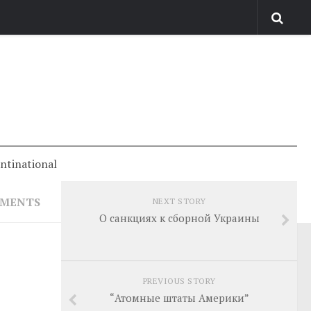
antinational
MMENTS
NEXT STORY
О санкциях к сборной Украины
PREVIOUS STORY
“Атомные штаты Америки”