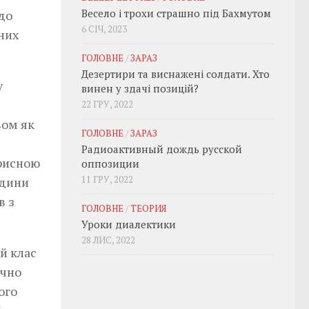
Весело і трохи страшно під Бахмутом
до
6 СІЧ, 2023
них
ГОЛОВНЕ
/
ЗАРАЗ
Дезертири та виснажені солдати. Хто
у
винен у здачі позицій?
22 ГРУ, 2022
вом як
ГОЛОВНЕ
/
ЗАРАЗ
Радиоактивный дождь русской
орисною
оппозиции
11 ГРУ, 2022
ідини
в з
ГОЛОВНЕ
/
ТЕОРИЯ
Уроки диалектики
28 ЛИС, 2022
й клас
ечно
ого