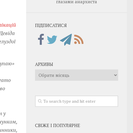
глазами анархиста
лікацій
ПІДПИСАТИСЯ
Девіда
луздої
купаю»
АРХИВЫ
Архивы
агато
во
н у
хунком,
СВІЖЕ І ПОПУЛЯРНЕ
инники,