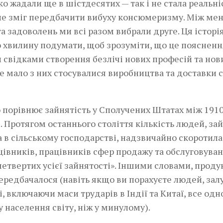
ко жадали ще в шістдесятих — так і не стала реальн
 не зміг передбачити вибуху консюмеризму. Між м
 задоволень ми всі разом вибрали друге. Ця історі
о хвилину подумати, щоб зрозуміти, що це поясненн
ли свідками створення безлічі нових професій та нов
е мало з них стосувалися виробництва та доставки с
що порівнює зайнятість у Сполучених Штатах між 1910
. Протягом останнього століття кількість людей, за
а в сільському господарстві, надзвичайно скоротила
цівників, працівників сфер продажу та обслуговува
х четвертих усієї зайнятості». Іншими словами, прод
передбачалося (навіть якщо ви порахуєте людей, зал
, включаючи маси трударів в Індії та Китаї, все одн
 населення світу, ніж у минулому).