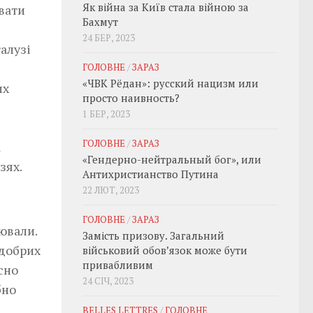
Як війна за Київ стала війною за
вати
Бахмут
24 БЕР, 2023
алузі
ГОЛОВНЕ
/
ЗАРАЗ
«ЧВК Рёдан»: русский нацизм или
их
просто наивность?
1 БЕР, 2023
ГОЛОВНЕ
/
ЗАРАЗ
а
«Гендерно-нейтральный бог», или
зях.
Антихристианство Путина
22 ЛЮТ, 2023
ГОЛОВНЕ
/
ЗАРАЗ
ювали.
Замість призову. Загальний
 добрих
військовий обовʼязок може бути
привабливим
сно
24 СІЧ, 2023
бно
BELLES LETTRES
/
ГОЛОВНЕ