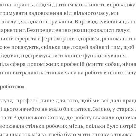
ію на користь людей, дати їм можливість впроваджу
 отримувати задоволення від вільного часу, ми
 послуг, як адміністрування. Впроваджувалися цілі г
емаркетинг. Безпрецедентно розширювалися галузі
ічній сфері та сфері охорони здоров’я, різноманітн
ко не показують, скільки ще людей зайняті тим, щоб
 будівлі, підтримувати технічне функціонування,
ціла сфера допоміжних професій (миття собак, нічн
 інші витрачають стільки часу на роботу в інших галу
 роботою».
глузді професії лише для того, щоб ми всі далі прац
і цього начебто не мало би статися. Звісно, у старих
талт Радянського Союзу, де роботу вважали одноча
орювала стільки робочих місць, скільки було потрі
ити шматок м’яса, треба було мати справу з трьома