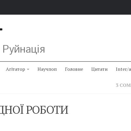
Т
 Руйнація
Агітатор
Научпоп
Головне
Цитати
Inter/
3 CO
ДНОЇ РОБОТИ