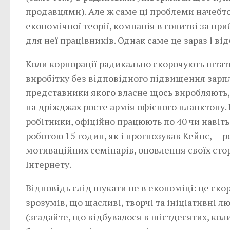
продавцями). Але ж саме ці проблеми начебто
економічної теорії, компанія в гонитві за пр
для неї працівників. Однак саме це зараз і від
Коли корпорації радикально скорочують шта
виробітку без відповідного підвищення зарпла
представники якого власне щось виробляють,
на дріжджах росте армія офісного планктону. 
робітники, офіційно працюють по 40 чи навіт
роботою 15 годин, як і прогнозував Кейнс, —
мотиваційних семінарів, оновлення своїх стор
Інтернету.
Відповідь слід шукати не в економіці: це ск
зрозумів, що щасливі, творчі та ініціативні 
(згадайте, що відбувалося в шістдесятих, коли