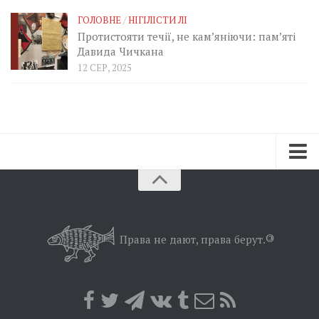
ГОЛОВНЕ
/
НІГІЛІСТИ ЛІ
Протистояти течії, не кам’яніючи: пам’яті
Давида Чичкана
12 СЕР, 2025
Зараз
Минуле
Позиція
Права не дают, права берут.
©
Дії
Belles lettres
Агітатор