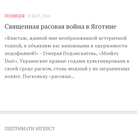
Музика революції
Візуальне
ПОЗИЦІЯ
19 БЕР, 2016
Научпоп
Священная расовая война в Яготине
Головне
«Властью, данной мне необразованной истеричной
Цитати
толпой, я объявляю вас виновными в одержимости
педофилией!» – Генерал Педоискатель, «Monkey
Inter/antinational
Dust». Украинские правые годами культивировали в
своей среде расизм, столь модный у их заграничных
коллег. Поскольку «расовых...
ПІДТРИМАТИ НІГІЛІСТ