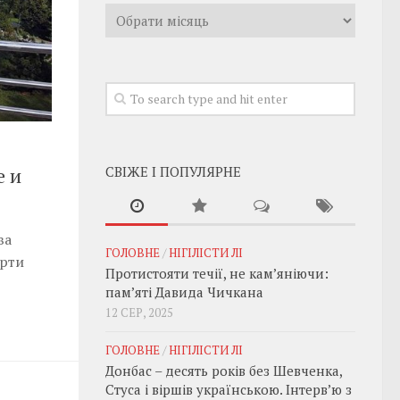
Архивы
СВІЖЕ І ПОПУЛЯРНЕ
е и
ва
ГОЛОВНЕ
/
НІГІЛІСТИ ЛІ
ерти
Протистояти течії, не кам’яніючи:
пам’яті Давида Чичкана
12 СЕР, 2025
ГОЛОВНЕ
/
НІГІЛІСТИ ЛІ
Донбас – десять років без Шевченка,
Стуса і віршів українською. Інтерв’ю з