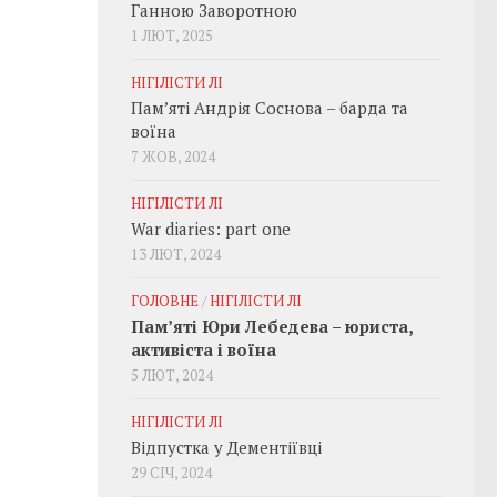
Ганною Заворотною
1 ЛЮТ, 2025
НІГІЛІСТИ ЛІ
Пам’яті Андрія Соснова – барда та
воїна
7 ЖОВ, 2024
НІГІЛІСТИ ЛІ
War diaries: part one
13 ЛЮТ, 2024
ГОЛОВНЕ
/
НІГІЛІСТИ ЛІ
Пам’яті Юри Лебедева – юриста,
активіста і воїна
5 ЛЮТ, 2024
НІГІЛІСТИ ЛІ
Відпустка у Дементіївці
29 СІЧ, 2024