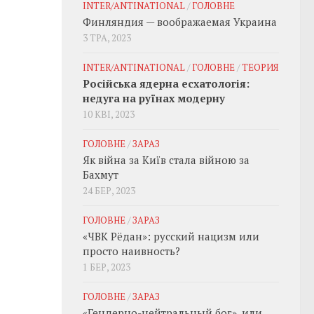
INTER/ANTINATIONAL
/
ГОЛОВНЕ
Финляндия — воображаемая Украина
3 ТРА, 2023
INTER/ANTINATIONAL
/
ГОЛОВНЕ
/
ТЕОРИЯ
Російська ядерна есхатологія:
недуга на руїнах модерну
10 КВІ, 2023
ГОЛОВНЕ
/
ЗАРАЗ
Як війна за Київ стала війною за
Бахмут
24 БЕР, 2023
ГОЛОВНЕ
/
ЗАРАЗ
«ЧВК Рёдан»: русский нацизм или
просто наивность?
1 БЕР, 2023
ГОЛОВНЕ
/
ЗАРАЗ
«Гендерно-нейтральный бог», или