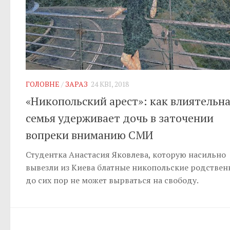
ГОЛОВНЕ
/
ЗАРАЗ
24 КВІ, 2018
«Никопольский арест»: как влиятельн
семья удерживает дочь в заточении
вопреки вниманию СМИ
Студентка Анастасия Яковлева, которую насильно
вывезли из Киева блатные никопольские родствен
до сих пор не может вырваться на свободу.