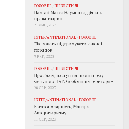
ГОЛОВНЕ
/
НІГІЛІСТИ ЛІ
Пам’яті Макса Науменка, діяча за
права тварин
27 ЛИС, 2023
INTER/ANTINATIONAL
/
ГОЛОВНЕ
Ліві мають підтримувати закон і
порядок
9 ВЕР, 2023
ГОЛОВНЕ
/
НІГІЛІСТИ ЛІ
Про Захід, наступ на півдні і тезу
«вступ до НАТО в обмін на території»
28 СЕР, 2023
INTER/ANTINATIONAL
/
ГОЛОВНЕ
Багатополярність, Мантра
Авторитаризму
11 СЕР, 2023