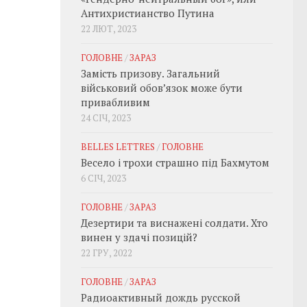
Антихристианство Путина
22 ЛЮТ, 2023
ГОЛОВНЕ
/
ЗАРАЗ
Замість призову. Загальний
військовий обовʼязок може бути
привабливим
24 СІЧ, 2023
BELLES LETTRES
/
ГОЛОВНЕ
Весело і трохи страшно під Бахмутом
6 СІЧ, 2023
ГОЛОВНЕ
/
ЗАРАЗ
Дезертири та виснажені солдати. Хто
винен у здачі позицій?
22 ГРУ, 2022
ГОЛОВНЕ
/
ЗАРАЗ
Радиоактивный дождь русской