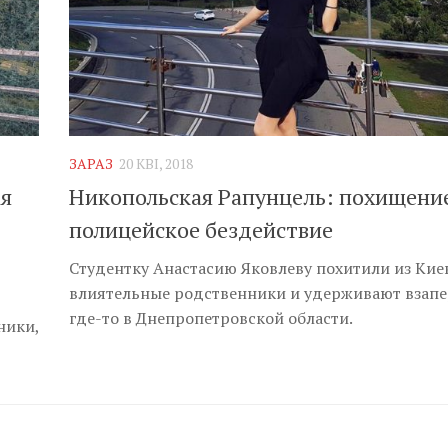
ЗАРАЗ
20 КВІ, 2018
ая
Никопольская Рапунцель: похищени
полицейское бездействие
Студентку Анастасию Яковлеву похитили из Кие
влиятельные родственники и удерживают взап
где-то в Днепропетровской области.
ники,