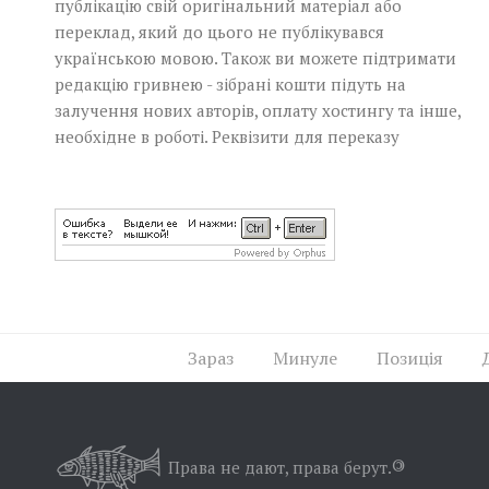
публікацію свій оригінальний матеріал або
переклад, який до цього не публікувався
українською мовою. Також ви можете підтримати
редакцію гривнею - зібрані кошти підуть на
залучення нових авторів, оплату хостингу та інше,
необхідне в роботі.
Реквізити для переказу
Зараз
Минуле
Позиція
Права не дают, права берут.
©