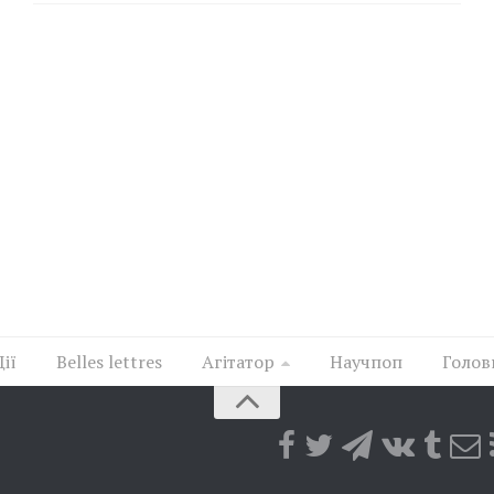
Дії
Belles lettres
Агітатор
Научпоп
Голов