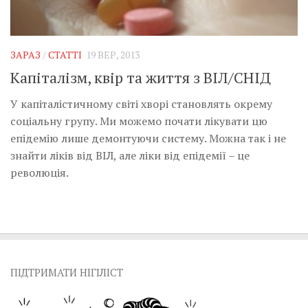
ЗАРАЗ
/
СТАТТІ
19 ВЕР, 2013
Капіталізм, квір та життя з ВІЛ/СНІД
У капіталістичному світі хворі становлять окрему
соціальну групу. Ми можемо почати лікувати цю
епідемію лише демонтуючи систему. Можна так і не
знайти ліків від ВІЛ, але ліки від епідемії – це
революція.
ПІДТРИМАТИ НІГІЛІСТ