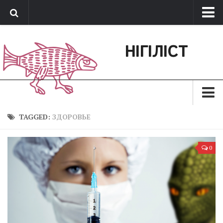
Про нас
НІГІЛІСТ
Обратная связь
Поддержать сайт
Зараз
TAGGED:
ЗДОРОВЬЕ
Минуле
0
Позиція
Дії
Belles lettres
Агітатор