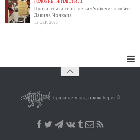
ГОЛОВНЕ
/
НІГІЛІСТИ ЛІ
Протистояти течії, не кам’яніючи: пам’яті
Давида Чичкана
12 СЕР, 2025
Зараз
Минуле
Позиція
Права не дают, права берут.
©
Дії
Belles lettres
Агітатор