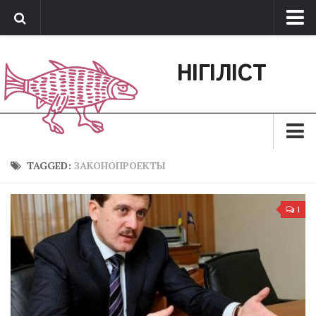
Про нас
НІГІЛІСТ
Обратная связь
Поддержать сайт
Зараз
TAGGED:
ЗАКОНОПРОЕКТЫ
Минуле
1
Позиція
Дії
Belles lettres
Агітатор