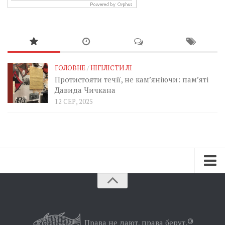
ГОЛОВНЕ
/
НІГІЛІСТИ ЛІ
Протистояти течії, не кам’яніючи: пам’яті
Давида Чичкана
12 СЕР, 2025
Зараз
Минуле
Позиція
Права не дают, права берут.
©