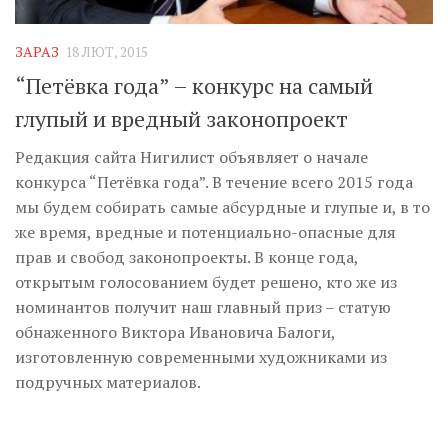
Музика революції
Візуальне
ЗАРАЗ
18 ЛЮТ, 2015
Научпоп
“Петёвка года” – конкурс на самый
Головне
глупый и вредный законопроект
Цитати
Редакция сайта Нигилист объявляет о начале
конкурса “Петёвка года”. В течение всего 2015 года
Inter/antinational
мы будем собирать самые абсурдные и глупые и, в то
же время, вредные и потенциально-опасные для
прав и свобод законопроекты. В конце года,
открытым голосованием будет решено, кто же из
номинантов получит наш главный приз – статую
обнаженного Виктора Ивановича Балоги,
изготовленную современными художниками из
подручных материалов.