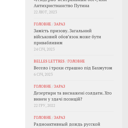
Антихристианство Путина
22 ЛЮТ, 2023
ГОЛОВНЕ
/
ЗАРАЗ
Замість призову. Загальний
військовий обовʼязок може бути
привабливим
24 СІЧ, 2023
BELLES LETTRES
/
ГОЛОВНЕ
Весело і трохи страшно під Бахмутом
6 СІЧ, 2023
ГОЛОВНЕ
/
ЗАРАЗ
Дезертири та виснажені солдати. Хто
винен у здачі позицій?
22 ГРУ, 2022
ГОЛОВНЕ
/
ЗАРАЗ
Радиоактивный дождь русской