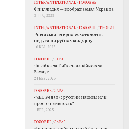
INTER/ANTINATIONAL
/
ГОЛОВНЕ
Финляндия — воображаемая Украина
3 ТРА, 2023
INTER/ANTINATIONAL
/
ГОЛОВНЕ
/
ТЕОРИЯ
Російська ядерна есхатологія:
недуга на руїнах модерну
10 КВІ, 2023
ГОЛОВНЕ
/
ЗАРАЗ
Як війна за Київ стала війною за
Бахмут
24 БЕР, 2023
ГОЛОВНЕ
/
ЗАРАЗ
«ЧВК Рёдан»: русский нацизм или
просто наивность?
1 БЕР, 2023
ГОЛОВНЕ
/
ЗАРАЗ
«Гендерно-нейтральный бог», или