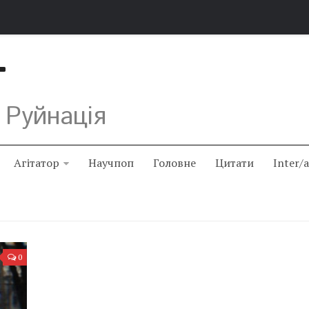
Т
 Руйнація
Агітатор
Научпоп
Головне
Цитати
Inter/
0