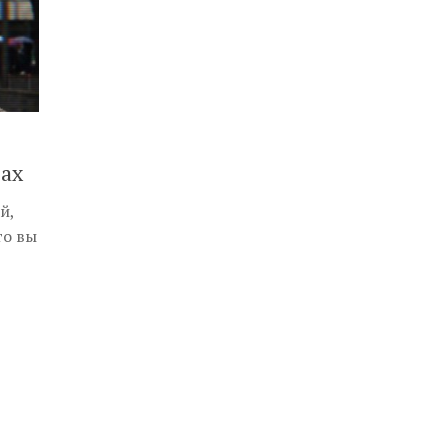
тах
й,
то вы