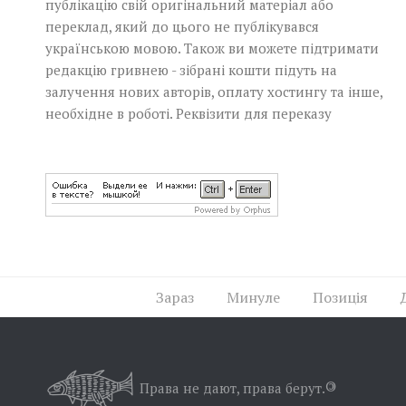
публікацію свій оригінальний матеріал або
переклад, який до цього не публікувався
українською мовою. Також ви можете підтримати
редакцію гривнею - зібрані кошти підуть на
залучення нових авторів, оплату хостингу та інше,
необхідне в роботі.
Реквізити для переказу
Зараз
Минуле
Позиція
Права не дают, права берут.
©