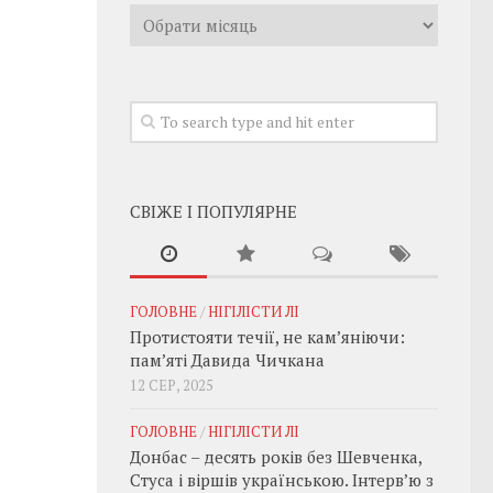
Архивы
СВІЖЕ І ПОПУЛЯРНЕ
ГОЛОВНЕ
/
НІГІЛІСТИ ЛІ
Протистояти течії, не кам’яніючи:
пам’яті Давида Чичкана
12 СЕР, 2025
ГОЛОВНЕ
/
НІГІЛІСТИ ЛІ
Донбас – десять років без Шевченка,
Стуса і віршів українською. Інтерв’ю з