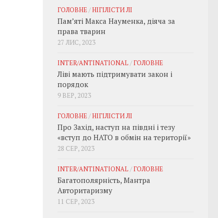
ГОЛОВНЕ
/
НІГІЛІСТИ ЛІ
Пам’яті Макса Науменка, діяча за
права тварин
27 ЛИС, 2023
INTER/ANTINATIONAL
/
ГОЛОВНЕ
Ліві мають підтримувати закон і
порядок
9 ВЕР, 2023
ГОЛОВНЕ
/
НІГІЛІСТИ ЛІ
Про Захід, наступ на півдні і тезу
«вступ до НАТО в обмін на території»
28 СЕР, 2023
INTER/ANTINATIONAL
/
ГОЛОВНЕ
Багатополярність, Мантра
Авторитаризму
11 СЕР, 2023