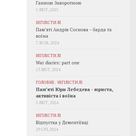
Ганною Заворотною
1 ЛЮТ, 2025
НІГІЛІСТИ ЛІ
Пам’яті Андрія Соснова – барда та
воїна
7 ЖОВ, 2024
НІГІЛІСТИ ЛІ
War diaries: part one
13 ЛЮТ, 2024
ГОЛОВНЕ
/
НІГІЛІСТИ ЛІ
Пам’яті Юри Лебедева – юриста,
активіста і воїна
5 ЛЮТ, 2024
НІГІЛІСТИ ЛІ
Відпустка у Дементіївці
29 СІЧ, 2024