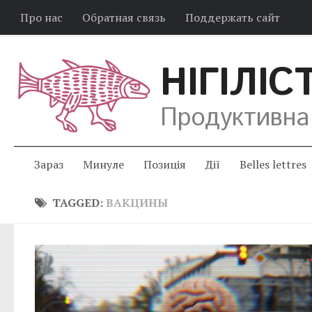
Про нас
Обратная связь
Поддержать сайт
НІГІЛІС
Продуктивна
Зараз
Минуле
Позиція
Дії
Belles lettres
TAGGED:
ВАКЦИНЫ