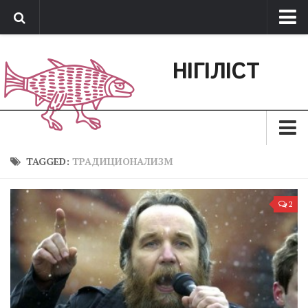
Про нас
НІГІЛІСТ
Обратная связь
Поддержать сайт
Зараз
TAGGED:
ТРАДИЦИОНАЛИЗМ
Минуле
2
Позиція
Дії
Belles lettres
Агітатор