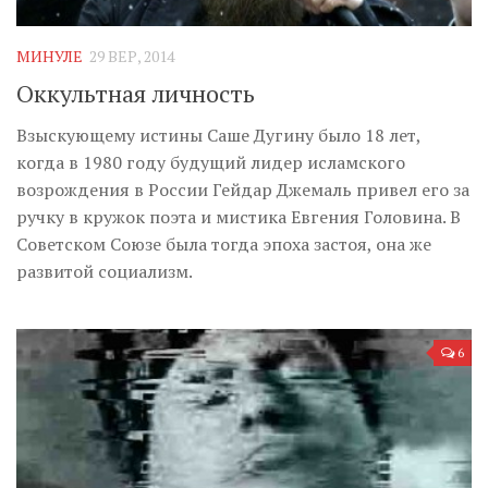
Музика революції
Візуальне
МИНУЛЕ
29 ВЕР, 2014
Научпоп
Оккультная личность
Головне
Взыскующему истины Саше Дугину было 18 лет,
Цитати
когда в 1980 году будущий лидер исламского
возрождения в России Гейдар Джемаль привел его за
Inter/antinational
ручку в кружок поэта и мистика Евгения Головина. В
Советском Союзе была тогда эпоха застоя, она же
развитой социализм.
6