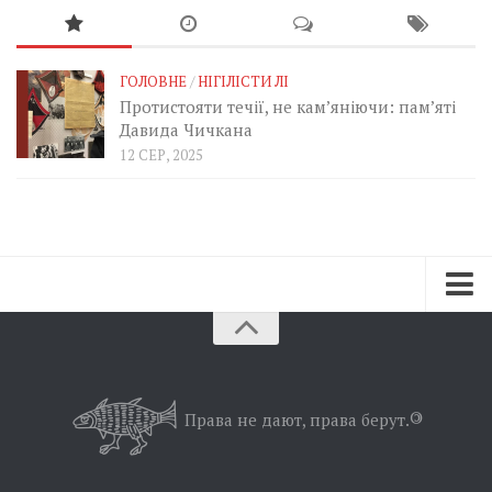
ГОЛОВНЕ
/
НІГІЛІСТИ ЛІ
Протистояти течії, не кам’яніючи: пам’яті
Давида Чичкана
12 СЕР, 2025
Зараз
Минуле
Позиція
Права не дают, права берут.
©
Дії