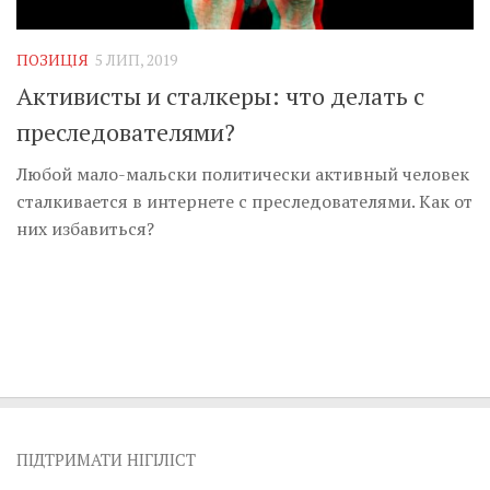
Музика революції
Візуальне
ПОЗИЦІЯ
5 ЛИП, 2019
Научпоп
Активисты и сталкеры: что делать с
Головне
преследователями?
Цитати
Любой мало-мальски политически активный человек
Inter/antinational
сталкивается в интернете с преследователями. Как от
них избавиться?
ПІДТРИМАТИ НІГІЛІСТ