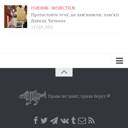
ГОЛОВНЕ
/
НІГІЛІСТИ ЛІ
Протистояти течії, не кам’яніючи: пам’яті
Давида Чичкана
12 СЕР, 2025
Зараз
Минуле
Позиція
Права не дают, права берут.
©
Дії
Belles lettres
Агітатор