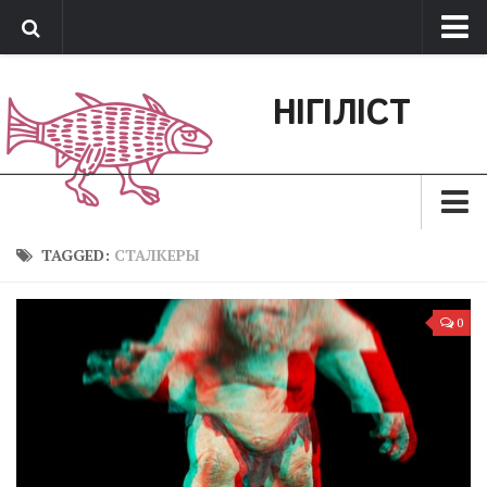
Про нас
НІГІЛІСТ
Обратная связь
Поддержать сайт
Зараз
TAGGED:
СТАЛКЕРЫ
Минуле
0
Позиція
Дії
Belles lettres
Агітатор