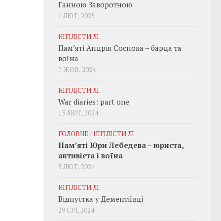
Ганною Заворотною
1 ЛЮТ, 2025
НІГІЛІСТИ ЛІ
Пам’яті Андрія Соснова – барда та
воїна
7 ЖОВ, 2024
НІГІЛІСТИ ЛІ
War diaries: part one
13 ЛЮТ, 2024
ГОЛОВНЕ
/
НІГІЛІСТИ ЛІ
Пам’яті Юри Лебедева – юриста,
активіста і воїна
5 ЛЮТ, 2024
НІГІЛІСТИ ЛІ
Відпустка у Дементіївці
29 СІЧ, 2024