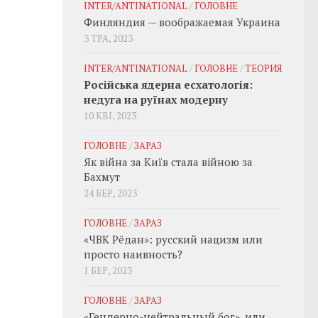
INTER/ANTINATIONAL
/
ГОЛОВНЕ
Финляндия — воображаемая Украина
3 ТРА, 2023
INTER/ANTINATIONAL
/
ГОЛОВНЕ
/
ТЕОРИЯ
Російська ядерна есхатологія:
недуга на руїнах модерну
10 КВІ, 2023
ГОЛОВНЕ
/
ЗАРАЗ
Як війна за Київ стала війною за
Бахмут
24 БЕР, 2023
ГОЛОВНЕ
/
ЗАРАЗ
«ЧВК Рёдан»: русский нацизм или
просто наивность?
1 БЕР, 2023
ГОЛОВНЕ
/
ЗАРАЗ
«Гендерно-нейтральный бог», или