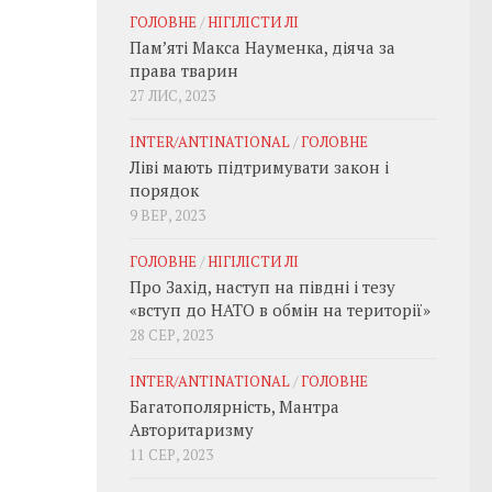
ГОЛОВНЕ
/
НІГІЛІСТИ ЛІ
Пам’яті Макса Науменка, діяча за
права тварин
27 ЛИС, 2023
INTER/ANTINATIONAL
/
ГОЛОВНЕ
Ліві мають підтримувати закон і
порядок
9 ВЕР, 2023
ГОЛОВНЕ
/
НІГІЛІСТИ ЛІ
Про Захід, наступ на півдні і тезу
«вступ до НАТО в обмін на території»
28 СЕР, 2023
INTER/ANTINATIONAL
/
ГОЛОВНЕ
Багатополярність, Мантра
Авторитаризму
11 СЕР, 2023