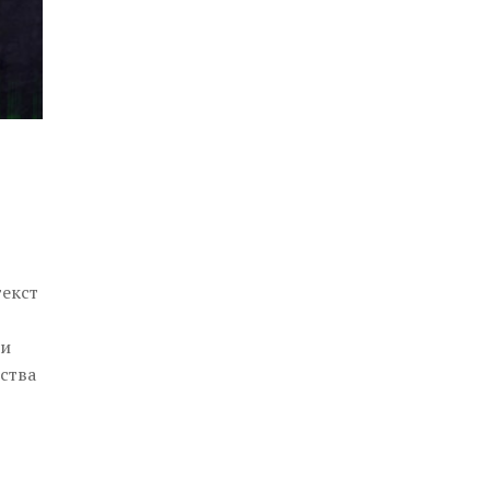
текст
ни
ства