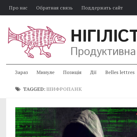
Про нас
Обратная связь
Поддержать сайт
НІГІЛІС
Продуктивна
Зараз
Минуле
Позиція
Дії
Belles lettres
TAGGED:
ШИФРОПАНК