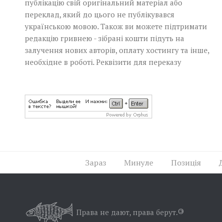
публікацію свій оригінальний матеріал або
переклад, який до цього не публікувався
українською мовою. Також ви можете підтримати
редакцію гривнею - зібрані кошти підуть на
залучення нових авторів, оплату хостингу та інше,
необхідне в роботі.
Реквізити для переказу
Зараз
Минуле
Позиція
Права не дают, права берут.
©