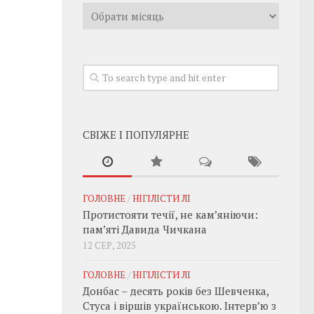
Архивы
СВІЖЕ І ПОПУЛЯРНЕ
ГОЛОВНЕ
/
НІГІЛІСТИ ЛІ
Протистояти течії, не кам’яніючи:
пам’яті Давида Чичкана
12 СЕР, 2025
ГОЛОВНЕ
/
НІГІЛІСТИ ЛІ
Донбас – десять років без Шевченка,
Стуса і віршів українською. Інтерв’ю з