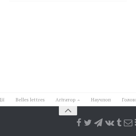
Дії
Belles lettres
Агітатор
Научпоп
Голов