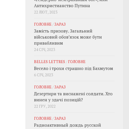
Антихристианство Путина
22 ЛЮТ, 2023
ГОЛОВНЕ
/
ЗАРАЗ
Замість призову. Загальний
військовий обовʼязок може бути
привабливим
24 СІЧ, 2023
BELLES LETTRES
/
ГОЛОВНЕ
Весело і трохи страшно під Бахмутом
6 СІЧ, 2023
ГОЛОВНЕ
/
ЗАРАЗ
Дезертири та виснажені солдати. Хто
винен у здачі позицій?
22 ГРУ, 2022
ГОЛОВНЕ
/
ЗАРАЗ
Радиоактивный дождь русской