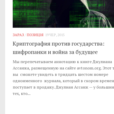
ЗАРАЗ
/
ПОЗИЦІЯ
19 ЧЕР, 2015
Криптография против государства:
шифропанки и война за будущее
Мы перепечатываем аннотацию к книге Джулиана
Ассанжа, размещенную на сайте avtonom.org. Этот 
вы сможете увидеть в тридцать шестом номере
одноименного журнала, который в скором време
поступает в продажу. Джулиан Ассанж — у большин
тех, кто...