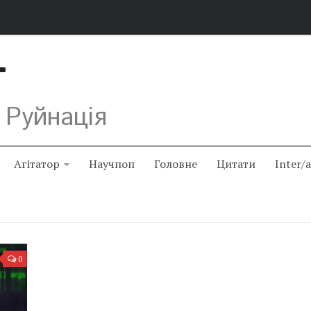
Т
 Руйнація
Агітатор
Научпоп
Головне
Цитати
Inter/
0