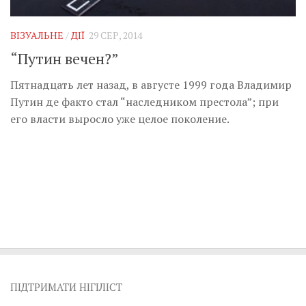
Музика революції
Візуальне
ВІЗУАЛЬНЕ
/
ДІЇ
29 СЕР, 2014
Научпоп
“Путин вечен?”
Головне
Пятнадцать лет назад, в августе 1999 года Владимир
Цитати
Путин де факто стал “наследником престола”; при
его власти выросло уже целое поколение.
Inter/antinational
ПІДТРИМАТИ НІГІЛІСТ