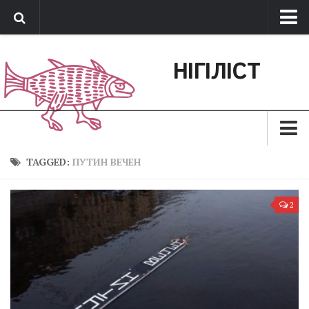
Про нас
НІГІЛІСТ
Обратная связь
Поддержать сайт
Зараз
TAGGED:
ПУТИН ВЕЧЕН
Минуле
2
Позиція
Дії
Belles lettres
Агітатор