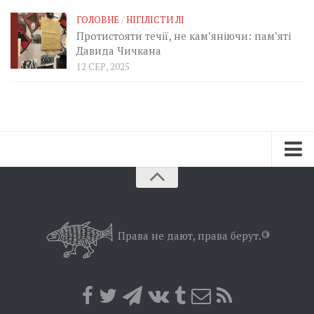
ГОЛОВНЕ
/
НІГІЛІСТИ ЛІ
Протистояти течії, не кам’яніючи: пам’яті
Давида Чичкана
12 СЕР, 2025
Зараз
Минуле
Позиція
Права не дают, права берут.
©
Дії
Belles lettres
Агітатор