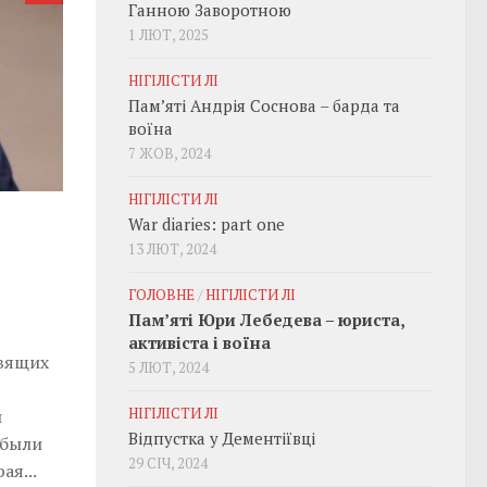
Ганною Заворотною
1 ЛЮТ, 2025
НІГІЛІСТИ ЛІ
Пам’яті Андрія Соснова – барда та
воїна
7 ЖОВ, 2024
НІГІЛІСТИ ЛІ
War diaries: part one
13 ЛЮТ, 2024
ГОЛОВНЕ
/
НІГІЛІСТИ ЛІ
Пам’яті Юри Лебедева – юриста,
активіста і воїна
вящих
5 ЛЮТ, 2024
НІГІЛІСТИ ЛІ
и
Відпустка у Дементіївці
 были
29 СІЧ, 2024
ая...