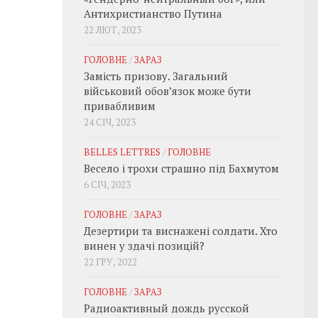
Антихристианство Путина
22 ЛЮТ, 2023
ГОЛОВНЕ
/
ЗАРАЗ
Замість призову. Загальний
військовий обовʼязок може бути
привабливим
24 СІЧ, 2023
BELLES LETTRES
/
ГОЛОВНЕ
Весело і трохи страшно під Бахмутом
6 СІЧ, 2023
ГОЛОВНЕ
/
ЗАРАЗ
Дезертири та виснажені солдати. Хто
винен у здачі позицій?
22 ГРУ, 2022
ГОЛОВНЕ
/
ЗАРАЗ
Радиоактивный дождь русской