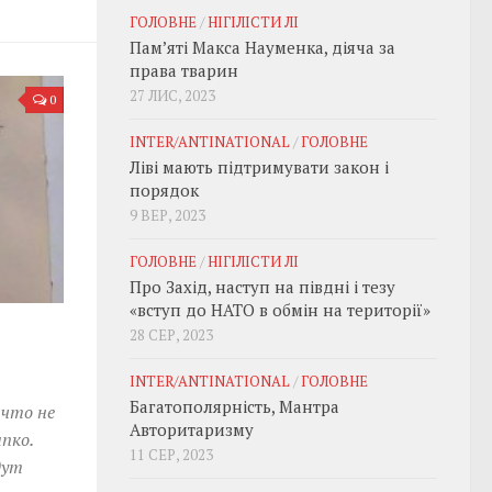
ГОЛОВНЕ
/
НІГІЛІСТИ ЛІ
Пам’яті Макса Науменка, діяча за
права тварин
27 ЛИС, 2023
0
INTER/ANTINATIONAL
/
ГОЛОВНЕ
Ліві мають підтримувати закон і
порядок
9 ВЕР, 2023
ГОЛОВНЕ
/
НІГІЛІСТИ ЛІ
Про Захід, наступ на півдні і тезу
«вступ до НАТО в обмін на території»
28 СЕР, 2023
INTER/ANTINATIONAL
/
ГОЛОВНЕ
Багатополярність, Мантра
 что не
Авторитаризму
пко.
11 СЕР, 2023
дут