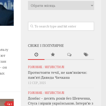
Архивы
СВІЖЕ І ПОПУЛЯРНЕ
ользу
яют
язан
— он
ГОЛОВНЕ
/
НІГІЛІСТИ ЛІ
Протистояти течії, не кам’яніючи:
ных
пам’яті Давида Чичкана
12 СЕР, 2025
ГОЛОВНЕ
/
НІГІЛІСТИ ЛІ
Донбас – десять років без Шевченка,
Стуса і віршів українською. Інтерв’ю з
1