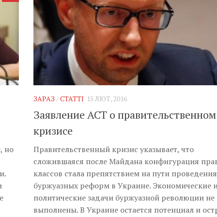
ЗАРАЗ
/
СТАТТІ
15 ЛЮТ, 2016
Заявление АСТ о правительственном
кризисе
, но
Правительственный кризис указывает, что
сложившаяся после Майдана конфигурация пра
и.
классов стала препятствием на пути проведения
и
буржуазных реформ в Украине. Экономические 
е
политические задачи буржуазной революции не
выполнены. В Украине остается потенциал и остр