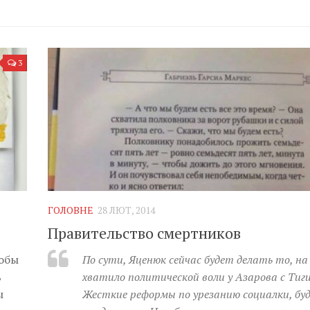
3
ГОЛОВНЕ
28 ЛЮТ, 2014
Правительство смертников
тобы
По сути, Яценюк сейчас будет делать то, на
ь
хватило политической воли у Азарова с Тиги
ы
Жесткие реформы по урезанию социалки, бу