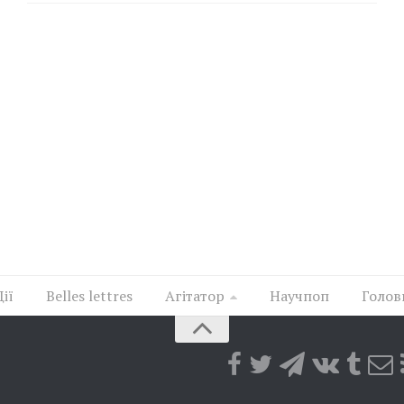
Дії
Belles lettres
Агітатор
Научпоп
Голов