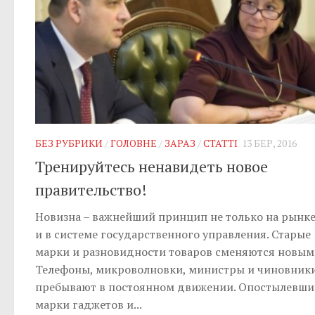
БЕЗ РУБРИКИ
/
ГОЛОВНЕ
/
ЗАРАЗ
/
СТАТТІ
13 БЕР, 2016
Тренируйтесь ненавидеть новое
правительство!
Новизна – важнейший принцип не только на рынке
и в системе государственного управления. Старые
марки и разновидности товаров сменяются новым
Телефоны, микроволновки, министры и чиновник
пребывают в постоянном движении. Опостылевши
марки гаджетов и...