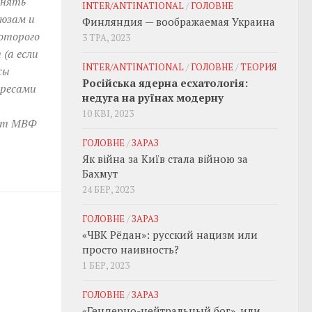
инять
INTER/ANTINATIONAL
/
ГОЛОВНЕ
оюзам и
Финляндия — воображаемая Украина
которого
3 ТРА, 2023
(а если
INTER/ANTINATIONAL
/
ГОЛОВНЕ
/
ТЕОРИЯ
сы
Російська ядерна есхатологія:
ересами
недуга на руїнах модерну
10 КВІ, 2023
 от МВФ
ГОЛОВНЕ
/
ЗАРАЗ
Як війна за Київ стала війною за
Бахмут
24 БЕР, 2023
ГОЛОВНЕ
/
ЗАРАЗ
«ЧВК Рёдан»: русский нацизм или
просто наивность?
1 БЕР, 2023
ГОЛОВНЕ
/
ЗАРАЗ
«Гендерно-нейтральный бог», или