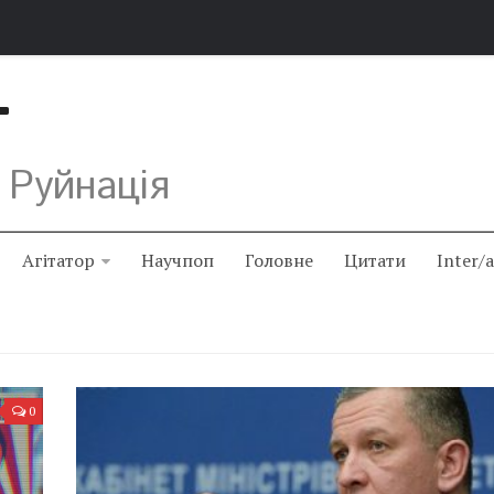
Т
 Руйнація
Агітатор
Научпоп
Головне
Цитати
Inter/
0