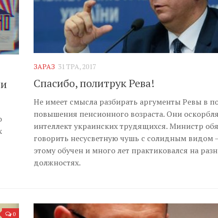
ЗАРАЗ
31 ТРА, 2017
Спасибо, политрук Рева!
 и
Не имеет смысла разбирать аргументы Ревы в п
повышения пенсионного возраста. Они оскорбл
о
интеллект украинских трудящихся. Министр об
х
говорить несусветную чушь с солидным видом 
этому обучен и много лет практиковался на раз
должностях.
0