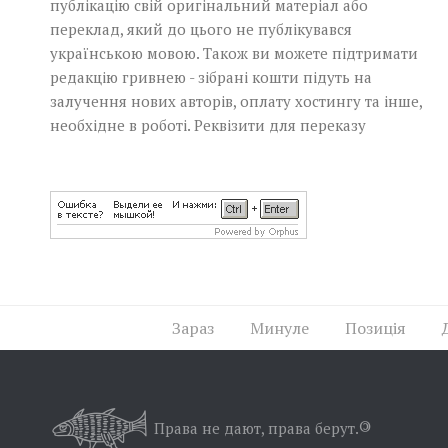
публікацію свій оригінальний матеріал або
переклад, який до цього не публікувався
українською мовою. Також ви можете підтримати
редакцію гривнею - зібрані кошти підуть на
залучення нових авторів, оплату хостингу та інше,
необхідне в роботі.
Реквізити для переказу
Зараз
Минуле
Позиція
Права не дают, права берут.
©