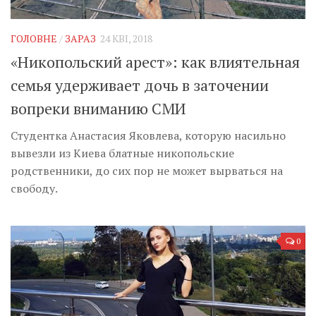
Музика революції
Візуальне
ГОЛОВНЕ
/
ЗАРАЗ
24 КВІ, 2018
Научпоп
«Никопольский арест»: как влиятельная
Головне
семья удерживает дочь в заточении
Цитати
вопреки вниманию СМИ
Inter/antinational
Студентка Анастасия Яковлева, которую насильно
вывезли из Киева блатные никопольские
родственники, до сих пор не может вырваться на
свободу.
0