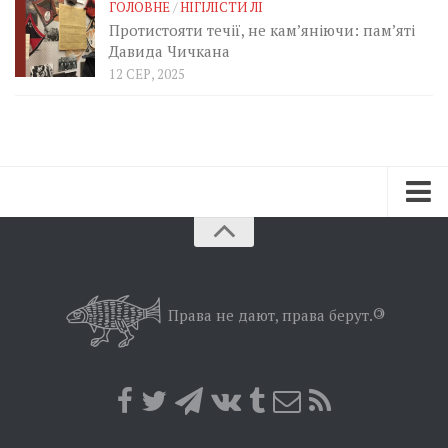
ГОЛОВНЕ
/
НІГІЛІСТИ ЛІ
Протистояти течії, не кам’яніючи: пам’яті
Давида Чичкана
12 СЕР, 2025
Зараз
Минуле
Позиція
Права не дают, права берут.
©
Дії
Belles lettres
Агітатор