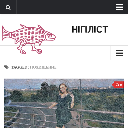
Про нас
НІГІЛІСТ
Обратная связь
Поддержать сайт
Зараз
TAGGED:
ПОХИЩЕНИЕ
Минуле
0
Позиція
Дії
Belles lettres
Агітатор