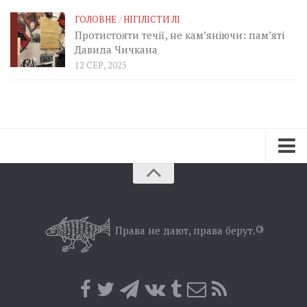
ГОЛОВНЕ
/
НІГІЛІСТИ ЛІ
Протистояти течії, не кам’яніючи: пам’яті
Давида Чичкана
12 СЕР, 2025
Зараз
Минуле
Позиція
Права не дают, права берут.
©
Дії
Belles lettres
Агітатор