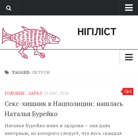
Про нас
НІГІЛІСТ
Обратная связь
Поддержать сайт
Зараз
TAGGED:
ПЕТРОВ
Минуле
0
ГОЛОВНЕ
/
ЗАРАЗ
29 ЛИС, 2018
Позиція
Секс-хищник в Нацполиции: нашлась
Дії
Наталья Бурейко
Belles lettres
Наталья Бурейко жива и здорова — она дала
Агітатор
интервью, из которого следует, что весь скандал