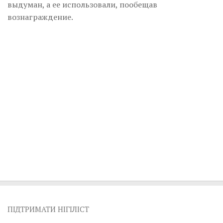
Музика революції
выдуман, а ее использовали, пообещав
вознаграждение.
Візуальне
Научпоп
Головне
Цитати
Inter/antinational
ПІДТРИМАТИ НІГІЛІСТ