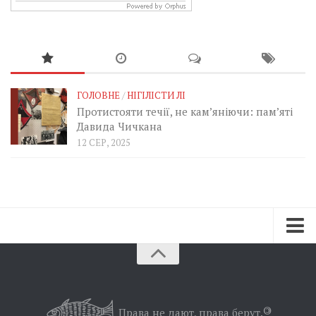
ГОЛОВНЕ
/
НІГІЛІСТИ ЛІ
Протистояти течії, не кам’яніючи: пам’яті
Давида Чичкана
12 СЕР, 2025
Зараз
Минуле
Позиція
Права не дают, права берут.
©