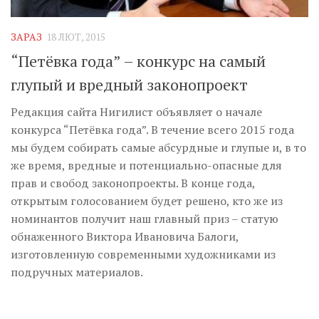
Музика революції
Візуальне
ЗАРАЗ
18 ЛЮТ, 2015
Научпоп
“Петёвка года” – конкурс на самый
Головне
глупый и вредный законопроект
Цитати
Редакция сайта Нигилист объявляет о начале
конкурса “Петёвка года”. В течение всего 2015 года
Inter/antinational
мы будем собирать самые абсурдные и глупые и, в то
же время, вредные и потенциально-опасные для
прав и свобод законопроекты. В конце года,
открытым голосованием будет решено, кто же из
номинантов получит наш главный приз – статую
обнаженного Виктора Ивановича Балоги,
изготовленную современными художниками из
подручных материалов.