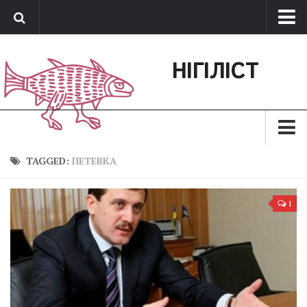
Про нас
НІГІЛІСТ
Обратная связь
Поддержать сайт
Зараз
TAGGED:
ПЕТЕВКА
Минуле
1
Позиція
Дії
Belles lettres
Агітатор