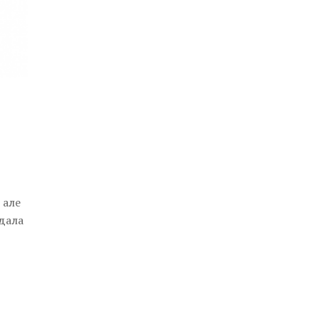
 але
 дала