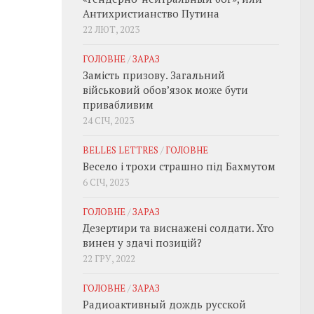
Антихристианство Путина
22 ЛЮТ, 2023
ГОЛОВНЕ
/
ЗАРАЗ
Замість призову. Загальний
військовий обовʼязок може бути
привабливим
24 СІЧ, 2023
BELLES LETTRES
/
ГОЛОВНЕ
Весело і трохи страшно під Бахмутом
6 СІЧ, 2023
ГОЛОВНЕ
/
ЗАРАЗ
Дезертири та виснажені солдати. Хто
винен у здачі позицій?
22 ГРУ, 2022
ГОЛОВНЕ
/
ЗАРАЗ
Радиоактивный дождь русской