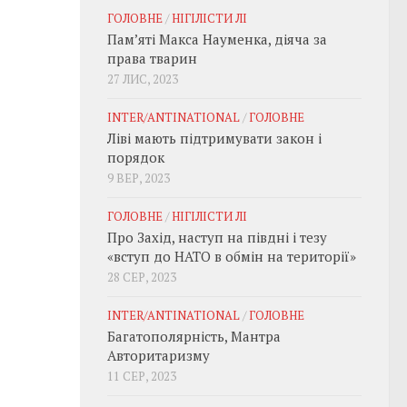
ГОЛОВНЕ
/
НІГІЛІСТИ ЛІ
Пам’яті Макса Науменка, діяча за
права тварин
27 ЛИС, 2023
INTER/ANTINATIONAL
/
ГОЛОВНЕ
Ліві мають підтримувати закон і
порядок
9 ВЕР, 2023
ГОЛОВНЕ
/
НІГІЛІСТИ ЛІ
Про Захід, наступ на півдні і тезу
«вступ до НАТО в обмін на території»
28 СЕР, 2023
INTER/ANTINATIONAL
/
ГОЛОВНЕ
Багатополярність, Мантра
Авторитаризму
11 СЕР, 2023