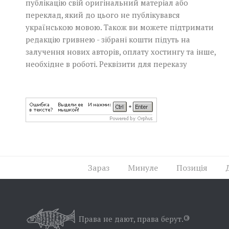
публікацію свій оригінальний матеріал або
переклад, який до цього не публікувався
українською мовою. Також ви можете підтримати
редакцію гривнею - зібрані кошти підуть на
залучення нових авторів, оплату хостингу та інше,
необхідне в роботі.
Реквізити для переказу
Зараз
Минуле
Позиція
Права не дают, права берут.
©