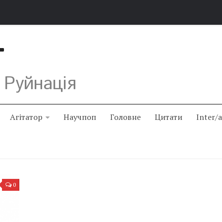
Т
 Руйнація
Агітатор
Научпоп
Головне
Цитати
Inter/
0