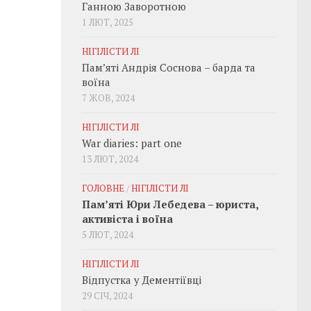
Ганною Заворотною
1 ЛЮТ, 2025
НІГІЛІСТИ ЛІ
Пам’яті Андрія Соснова – барда та
воїна
7 ЖОВ, 2024
НІГІЛІСТИ ЛІ
War diaries: part one
13 ЛЮТ, 2024
ГОЛОВНЕ
/
НІГІЛІСТИ ЛІ
Пам’яті Юри Лебедева – юриста,
активіста і воїна
5 ЛЮТ, 2024
НІГІЛІСТИ ЛІ
Відпустка у Дементіївці
29 СІЧ, 2024