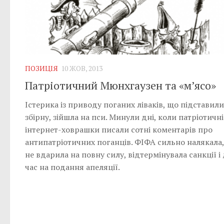
ПОЗИЦІЯ
10 ЖОВ, 2013
Патріотичний Мюнхгаузен та «м’ясо»
Істерика із приводу поганих ліваків, що підставили
збірну, зійшла на пси. Минули дні, коли патріотичні
інтернет-ховрашки писали сотні коментарів про
антипатріотичних поганців. ФІФА сильно налякала,
не вдарила на повну силу, відтермінувала санкції і
час на подання апеляції.