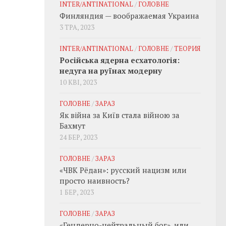
INTER/ANTINATIONAL
/
ГОЛОВНЕ
Финляндия — воображаемая Украина
3 ТРА, 2023
INTER/ANTINATIONAL
/
ГОЛОВНЕ
/
ТЕОРИЯ
Російська ядерна есхатологія:
недуга на руїнах модерну
10 КВІ, 2023
ГОЛОВНЕ
/
ЗАРАЗ
Як війна за Київ стала війною за
Бахмут
24 БЕР, 2023
ГОЛОВНЕ
/
ЗАРАЗ
«ЧВК Рёдан»: русский нацизм или
просто наивность?
1 БЕР, 2023
ГОЛОВНЕ
/
ЗАРАЗ
«Гендерно-нейтральный бог», или