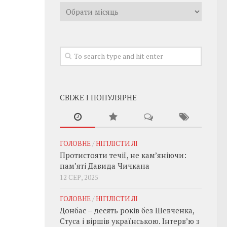
Архивы
СВІЖЕ І ПОПУЛЯРНЕ
ГОЛОВНЕ
/
НІГІЛІСТИ ЛІ
Протистояти течії, не кам’яніючи:
пам’яті Давида Чичкана
12 СЕР, 2025
ГОЛОВНЕ
/
НІГІЛІСТИ ЛІ
Донбас – десять років без Шевченка,
Стуса і віршів українською. Інтерв’ю з