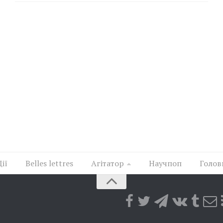
Дії
Belles lettres
Агітатор
Научпоп
Голов