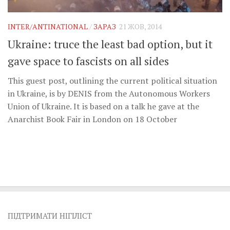
Музика революції
Візуальне
INTER/ANTINATIONAL
/
ЗАРАЗ
21 ЖОВ, 2014
Научпоп
Ukraine: truce the least bad option, but it
Головне
gave space to fascists on all sides
Цитати
This guest post, outlining the current political situation
in Ukraine, is by DENIS from the Autonomous Workers
Inter/antinational
Union of Ukraine. It is based on a talk he gave at the
Anarchist Book Fair in London on 18 October
ПІДТРИМАТИ НІГІЛІСТ