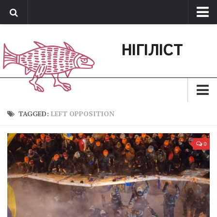
Про нас
НІГІЛІСТ
Обратная связь
Поддержать сайт
Зараз
TAGGED:
LEFT OPPOSITION
Минуле
0
Позиція
Дії
Belles lettres
Агітатор