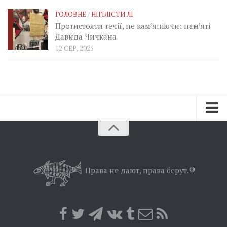
ГОЛОВНЕ
/
НІГІЛІСТИ ЛІ
Протистояти течії, не кам’яніючи: пам’яті
Давида Чичкана
12 СЕР, 2025
Зараз
Минуле
Позиція
Права не дают, права берут.
©
Дії
Belles lettres
Агітатор