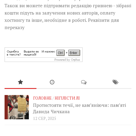
Також ви можете підтримати редакцію гривнею - зібрані
кошти підуть на залучення нових авторів, оплату
хостингу та інше, необхідне в роботі.
Реквізити для
переказу
ГОЛОВНЕ
/
НІГІЛІСТИ ЛІ
Протистояти течії, не кам’яніючи: пам’яті
Давида Чичкана
12 СЕР, 2025