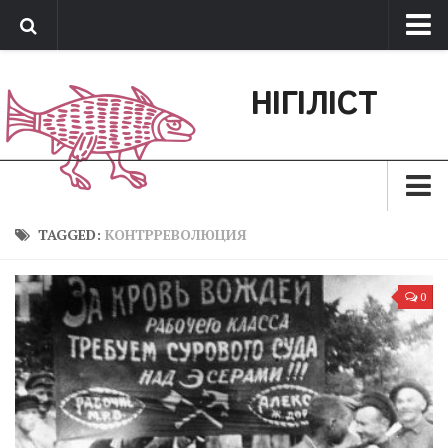
Про нас
НІГІЛІСТ
Обратная связь
Поддержать сайт
Зараз
TAGGED:
КОНТРРЕВОЛЮЦИЯ
Минуле
0
Позиція
Дії
Belles lettres
Агітатор