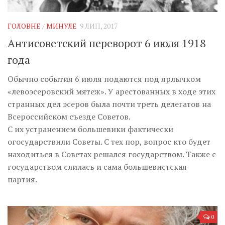
Музика революції
Візуальне
ГОЛОВНЕ
/
МИНУЛЕ
9 ЛИП, 2017
Научпоп
Антисоветский переворот 6 июля 1918
Головне
года
Цитати
Обычно события 6 июля подаются под ярлычком
«левоэсеровский мятеж». У арестованных в ходе этих
Inter/antinational
странных дел эсеров была почти треть делегатов на
Всероссийском съезде Советов.
С их устранением большевики фактически
огосударствили Советы. С тех пор, вопрос кто будет
находиться в Советах решался государством. Также с
государством слилась и сама большевистская
партия.
0