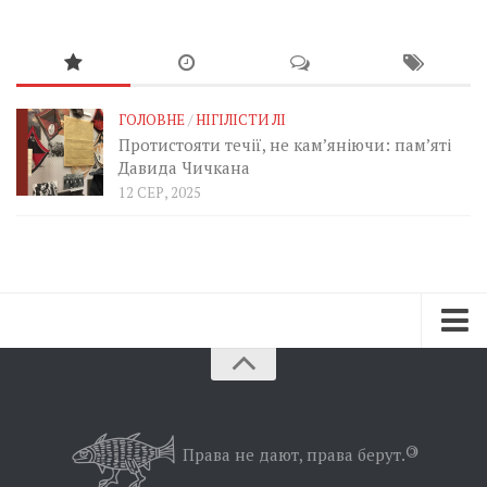
ГОЛОВНЕ
/
НІГІЛІСТИ ЛІ
Протистояти течії, не кам’яніючи: пам’яті
Давида Чичкана
12 СЕР, 2025
Зараз
Минуле
Позиція
Права не дают, права берут.
©