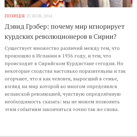
Музика революції
Візуальне
ПОЗИЦІЯ
25 ЖОВ, 2014
Научпоп
Дэвид Грэбер: почему мир игнорирует
Головне
курдских революционеров в Сирии?
Цитати
Существует множество различий между тем, что
произошло в Испании в 1936 году, и тем, что
Inter/antinational
происходит в Сирийском Курдистане сегодня. Но
некоторые сходства настолько поразительны и так
огорчают, что я как человек, выросший в семье,
взгляд на мир которой во многом определялся
испанской революцией, чувствую определённую
необходимость сказать: мы не можем позволить
этим событиям закончиться точно так же снова.