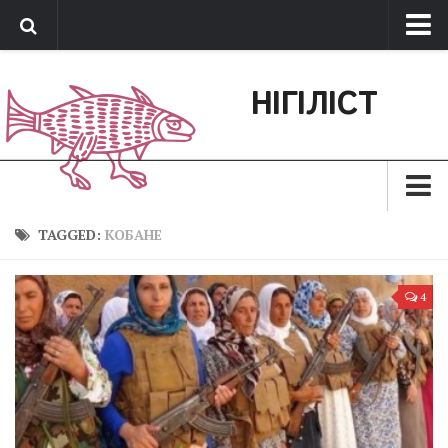
Про нас
НІГІЛІСТ
Обратная связь
Поддержать сайт
Зараз
TAGGED:
КОБАНЕ
Минуле
4
Позиція
Дії
Belles lettres
Агітатор