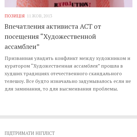
Музика революції
Візуальне
ПОЗИЦІЯ
11 ЖОВ, 2013
Научпоп
Впечатления активиста АСТ от
Головне
посещения “Художественной
Цитати
ассамблеи”
Inter/antinational
Призванная уладить конфликт между художником и
куратором “Художественная ассамблея” прошла в
худших традициях отечественного скандального
телешоу. Все будто изначально задумывалось если не
для заминания, то для высмеивания проблемы.
ПІДТРИМАТИ НІГІЛІСТ