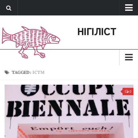
Про нас
НІГІЛІСТ
Обратная связь
Поддержать сайт
Зараз
TAGGED:
ІСТМ
Минуле
0
Позиція
Дії
Belles lettres
Агітатор