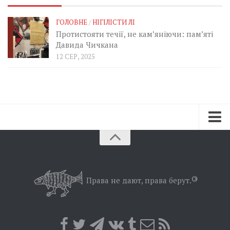
ГОЛОВНЕ
/
НІГІЛІСТИ ЛІ
Протистояти течії, не кам’яніючи: пам’яті
Давида Чичкана
12 СЕР, 2025
Зараз
Минуле
Позиція
Права не дают, права берут.
©
Дії
Belles lettres