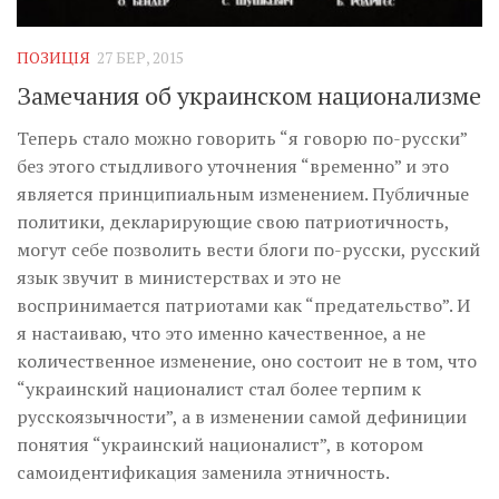
Музика революції
Візуальне
ПОЗИЦІЯ
27 БЕР, 2015
Научпоп
Замечания об украинском национализме
Головне
Теперь стало можно говорить “я говорю по-русски”
Цитати
без этого стыдливого уточнения “временно” и это
является принципиальным изменением. Публичные
Inter/antinational
политики, декларирующие свою патриотичность,
могут себе позволить вести блоги по-русски, русский
язык звучит в министерствах и это не
воспринимается патриотами как “предательство”. И
я настаиваю, что это именно качественное, а не
количественное изменение, оно состоит не в том, что
“украинский националист стал более терпим к
русскоязычности”, а в изменении самой дефиниции
понятия “украинский националист”, в котором
самоидентификация заменила этничность.