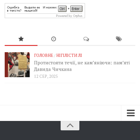
ГОЛОВНЕ
/
НІГІЛІСТИ ЛІ
Протистояти течії, не кам’яніючи: пам’яті
Давида Чичкана
12 СЕР, 2025
Зараз
Минуле