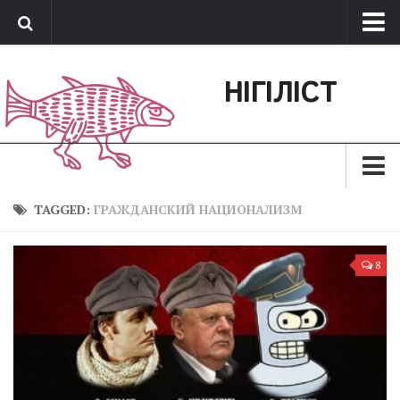
Про нас
НІГІЛІСТ
Обратная связь
Поддержать сайт
Зараз
TAGGED:
ГРАЖДАНСКИЙ НАЦИОНАЛИЗМ
Минуле
8
Позиція
Дії
Belles lettres
Агітатор