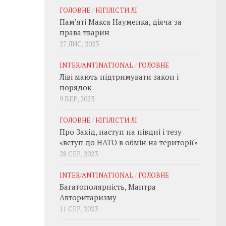
ГОЛОВНЕ
/
НІГІЛІСТИ ЛІ
Пам’яті Макса Науменка, діяча за
права тварин
27 ЛИС, 2023
INTER/ANTINATIONAL
/
ГОЛОВНЕ
Ліві мають підтримувати закон і
порядок
9 ВЕР, 2023
ГОЛОВНЕ
/
НІГІЛІСТИ ЛІ
Про Захід, наступ на півдні і тезу
«вступ до НАТО в обмін на території»
28 СЕР, 2023
INTER/ANTINATIONAL
/
ГОЛОВНЕ
Багатополярність, Мантра
Авторитаризму
11 СЕР, 2023