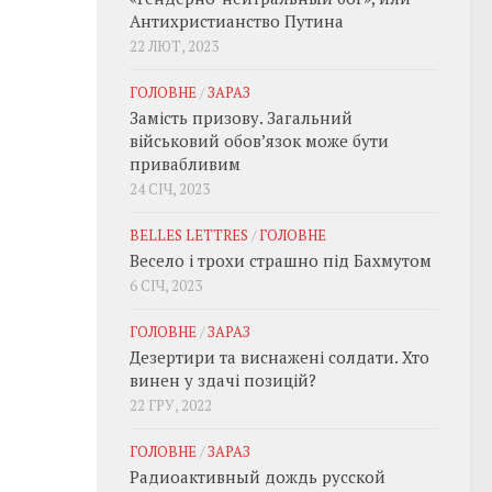
Антихристианство Путина
22 ЛЮТ, 2023
ГОЛОВНЕ
/
ЗАРАЗ
Замість призову. Загальний
військовий обовʼязок може бути
привабливим
24 СІЧ, 2023
BELLES LETTRES
/
ГОЛОВНЕ
Весело і трохи страшно під Бахмутом
6 СІЧ, 2023
ГОЛОВНЕ
/
ЗАРАЗ
Дезертири та виснажені солдати. Хто
винен у здачі позицій?
22 ГРУ, 2022
ГОЛОВНЕ
/
ЗАРАЗ
Радиоактивный дождь русской