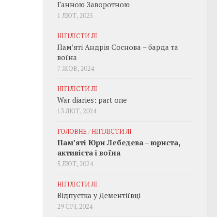
Ганною Заворотною
1 ЛЮТ, 2025
НІГІЛІСТИ ЛІ
Пам’яті Андрія Соснова – барда та
воїна
7 ЖОВ, 2024
НІГІЛІСТИ ЛІ
War diaries: part one
13 ЛЮТ, 2024
ГОЛОВНЕ
/
НІГІЛІСТИ ЛІ
Пам’яті Юри Лебедева – юриста,
активіста і воїна
5 ЛЮТ, 2024
НІГІЛІСТИ ЛІ
Відпустка у Дементіївці
29 СІЧ, 2024