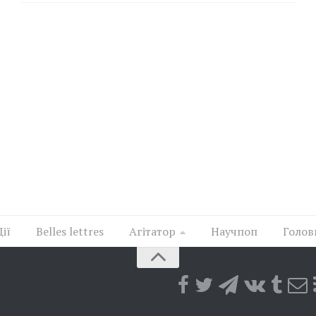
Дії
Belles lettres
Агітатор
Научпоп
Голов