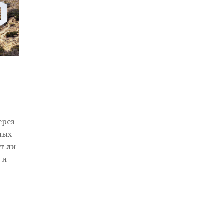
ерез
ных
т ли
 и