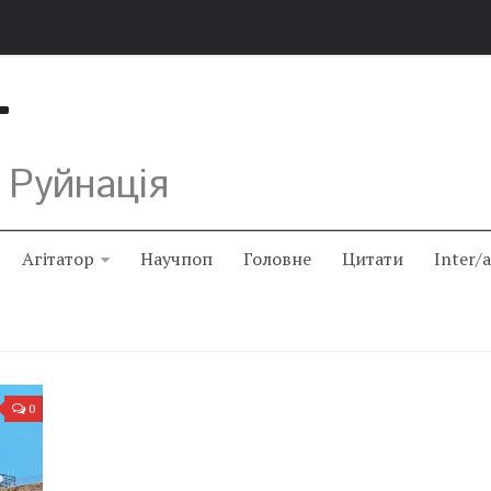
Т
 Руйнація
Агітатор
Научпоп
Головне
Цитати
Inter/
0