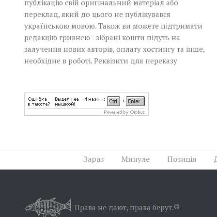
публікацію свій оригінальний матеріал або
переклад, який до цього не публікувався
українською мовою. Також ви можете підтримати
редакцію гривнею - зібрані кошти підуть на
залучення нових авторів, оплату хостингу та інше,
необхідне в роботі.
Реквізити для переказу
Зараз
Минуле
Позиція
Права не дают, права берут.
©