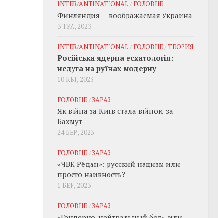
INTER/ANTINATIONAL
/
ГОЛОВНЕ
Финляндия — воображаемая Украина
3 ТРА, 2023
INTER/ANTINATIONAL
/
ГОЛОВНЕ
/
ТЕОРИЯ
Російська ядерна есхатологія:
недуга на руїнах модерну
10 КВІ, 2023
ГОЛОВНЕ
/
ЗАРАЗ
Як війна за Київ стала війною за
Бахмут
24 БЕР, 2023
ГОЛОВНЕ
/
ЗАРАЗ
«ЧВК Рёдан»: русский нацизм или
просто наивность?
1 БЕР, 2023
ГОЛОВНЕ
/
ЗАРАЗ
«Гендерно-нейтральный бог», или