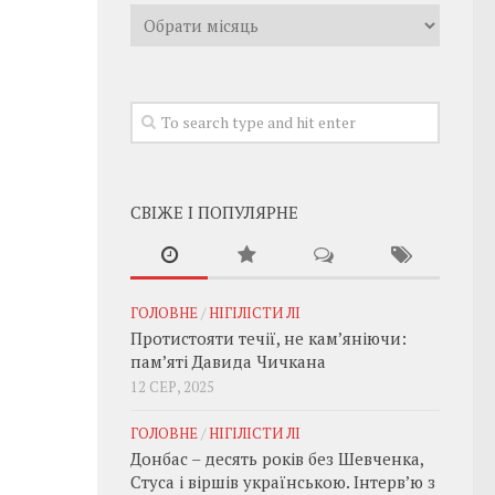
Архивы
СВІЖЕ І ПОПУЛЯРНЕ
ГОЛОВНЕ
/
НІГІЛІСТИ ЛІ
Протистояти течії, не кам’яніючи:
пам’яті Давида Чичкана
12 СЕР, 2025
ГОЛОВНЕ
/
НІГІЛІСТИ ЛІ
Донбас – десять років без Шевченка,
Стуса і віршів українською. Інтерв’ю з