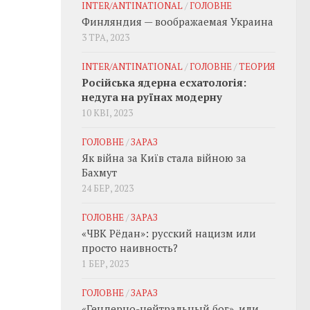
INTER/ANTINATIONAL
/
ГОЛОВНЕ
Финляндия — воображаемая Украина
3 ТРА, 2023
INTER/ANTINATIONAL
/
ГОЛОВНЕ
/
ТЕОРИЯ
Російська ядерна есхатологія:
недуга на руїнах модерну
10 КВІ, 2023
ГОЛОВНЕ
/
ЗАРАЗ
Як війна за Київ стала війною за
Бахмут
24 БЕР, 2023
ГОЛОВНЕ
/
ЗАРАЗ
«ЧВК Рёдан»: русский нацизм или
просто наивность?
1 БЕР, 2023
ГОЛОВНЕ
/
ЗАРАЗ
«Гендерно-нейтральный бог», или