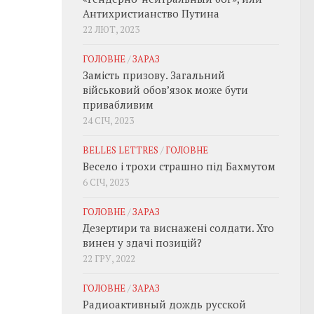
Антихристианство Путина
22 ЛЮТ, 2023
ГОЛОВНЕ
/
ЗАРАЗ
Замість призову. Загальний
військовий обовʼязок може бути
привабливим
24 СІЧ, 2023
BELLES LETTRES
/
ГОЛОВНЕ
Весело і трохи страшно під Бахмутом
6 СІЧ, 2023
ГОЛОВНЕ
/
ЗАРАЗ
Дезертири та виснажені солдати. Хто
винен у здачі позицій?
22 ГРУ, 2022
ГОЛОВНЕ
/
ЗАРАЗ
Радиоактивный дождь русской