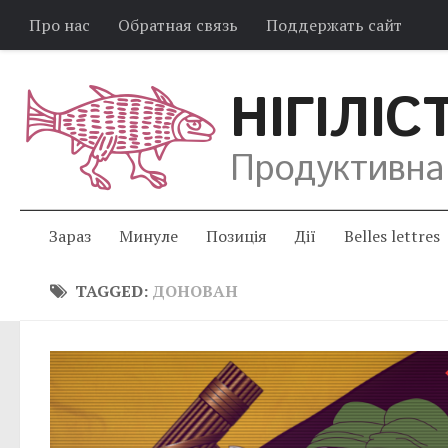
Про нас
Обратная связь
Поддержать сайт
НІГІЛІС
Продуктивна
Зараз
Минуле
Позиція
Дії
Belles lettres
TAGGED:
ДОНОВАН