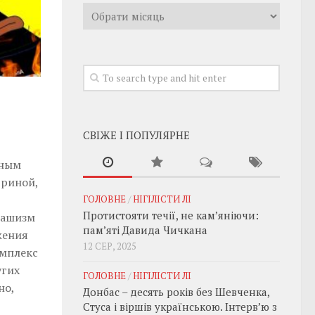
Архивы
СВІЖЕ І ПОПУЛЯРНЕ
ьным
триной,
ГОЛОВНЕ
/
НІГІЛІСТИ ЛІ
Протистояти течії, не кам’яніючи:
фашизм
пам’яті Давида Чичкана
жения
12 СЕР, 2025
омплекс
угих
ГОЛОВНЕ
/
НІГІЛІСТИ ЛІ
но,
Донбас – десять років без Шевченка,
Стуса і віршів українською. Інтерв’ю з