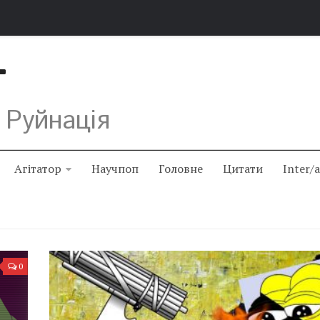
Т
 Руйнація
Агітатор
Научпоп
Головне
Цитати
Inter/
0