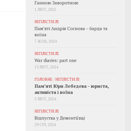
Ганною Заворотною
1 ЛЮТ, 2025
НІГІЛІСТИ ЛІ
Пам’яті Андрія Соснова – барда та
воїна
7 ЖОВ, 2024
НІГІЛІСТИ ЛІ
War diaries: part one
13 ЛЮТ, 2024
ГОЛОВНЕ
/
НІГІЛІСТИ ЛІ
Пам’яті Юри Лебедева – юриста,
активіста і воїна
5 ЛЮТ, 2024
НІГІЛІСТИ ЛІ
Відпустка у Дементіївці
29 СІЧ, 2024