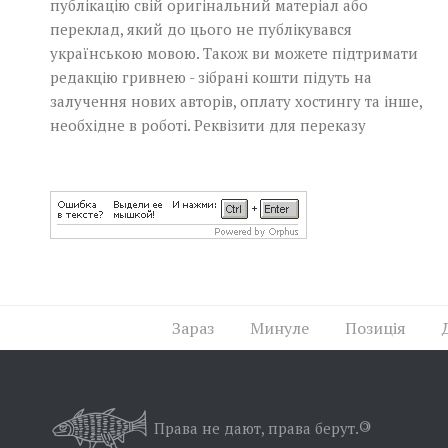
публікацію свій оригінальний матеріал або
переклад, який до цього не публікувався
українською мовою. Також ви можете підтримати
редакцію гривнею - зібрані кошти підуть на
залучення нових авторів, оплату хостингу та інше,
необхідне в роботі.
Реквізити для переказу
Зараз
Минуле
Позиція
Права не дают, права берут.
©