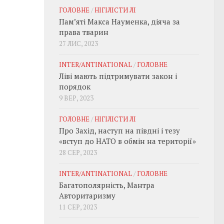
ГОЛОВНЕ
/
НІГІЛІСТИ ЛІ
Пам’яті Макса Науменка, діяча за
права тварин
27 ЛИС, 2023
INTER/ANTINATIONAL
/
ГОЛОВНЕ
Ліві мають підтримувати закон і
порядок
9 ВЕР, 2023
ГОЛОВНЕ
/
НІГІЛІСТИ ЛІ
Про Захід, наступ на півдні і тезу
«вступ до НАТО в обмін на території»
28 СЕР, 2023
INTER/ANTINATIONAL
/
ГОЛОВНЕ
Багатополярність, Мантра
Авторитаризму
11 СЕР, 2023