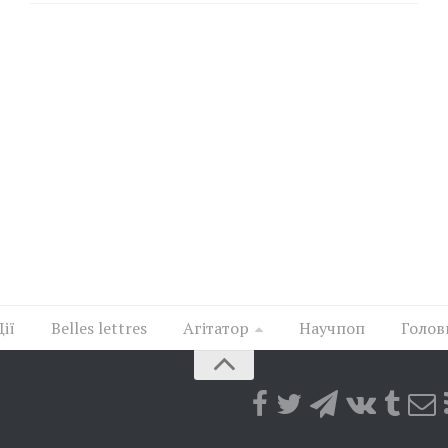
Дії
Belles lettres
Агітатор
Научпоп
Голов