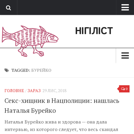
Про нас
НІГІЛІСТ
Обратная связь
Поддержать сайт
Зараз
TAGGED:
БУРЕЙКО
Минуле
0
ГОЛОВНЕ
/
ЗАРАЗ
29 ЛИС, 2018
Позиція
Секс-хищник в Нацполиции: нашлась
Дії
Наталья Бурейко
Belles lettres
Наталья Бурейко жива и здорова — она дала
Агітатор
интервью, из которого следует, что весь скандал