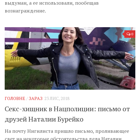
Музика революції
выдуман, а ее использовали, пообещав
вознаграждение.
Візуальне
Научпоп
Головне
0
Цитати
Inter/antinational
ГОЛОВНЕ
/
ЗАРАЗ
23 ЛИС, 2018
Секс-хищник в Нацполиции: письмо от
друзей Наталии Бурейко
На почту Нигилиста пришло письмо, проливающее
свет на некоторые обстоятельства дела Наталии