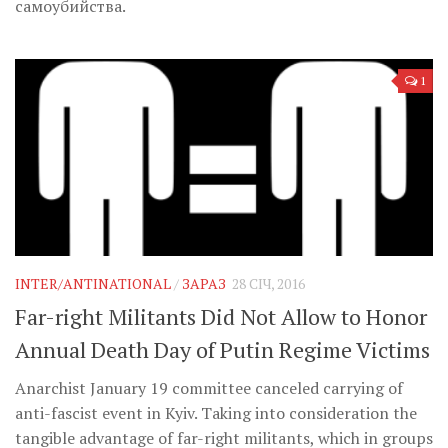
самоубийства.
1
INTER/ANTINATIONAL
/
ЗАРАЗ
28 СІЧ, 2016
Far-right Militants Did Not Allow to Honor
Annual Death Day of Putin Regime Victims
Anarchist January 19 committee canceled carrying of
anti-fascist event in Kyiv. Taking into consideration the
tangible advantage of far-right militants, which in groups