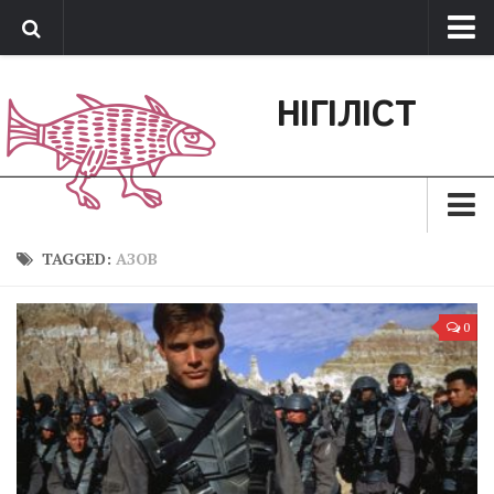
Про нас
НІГІЛІСТ
Обратная связь
Поддержать сайт
Зараз
TAGGED:
АЗОВ
Минуле
0
Позиція
Дії
Belles lettres
Агітатор