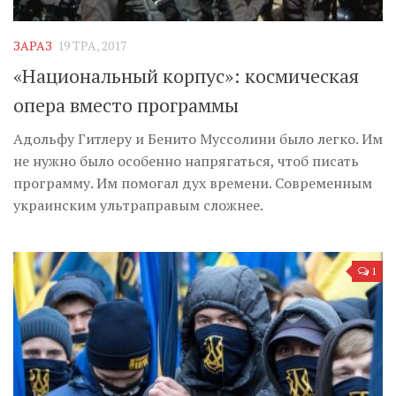
Музика революції
Візуальне
ЗАРАЗ
19 ТРА, 2017
Научпоп
«Национальный корпус»: космическая
Головне
опера вместо программы
Цитати
Адольфу Гитлеру и Бенито Муссолини было легко. Им
не нужно было особенно напрягаться, чтоб писать
Inter/antinational
программу. Им помогал дух времени. Современным
украинским ультраправым сложнее.
1