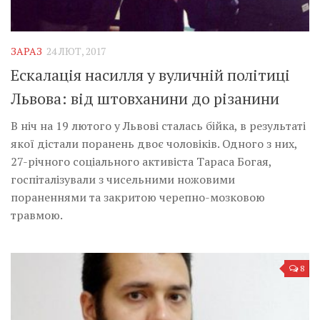
ЗАРАЗ
24 ЛЮТ, 2017
Ескалація насилля у вуличній політиці
Львова: від штовханини до різанини
В ніч на 19 лютого у Львові сталась бійка, в результаті
якої дістали поранень двоє чоловіків. Одного з них,
27-річного соціального активіста Тараса Богая,
госпіталізували з чисельними ножовими
пораненнями та закритою черепно-мозковою
травмою.
8