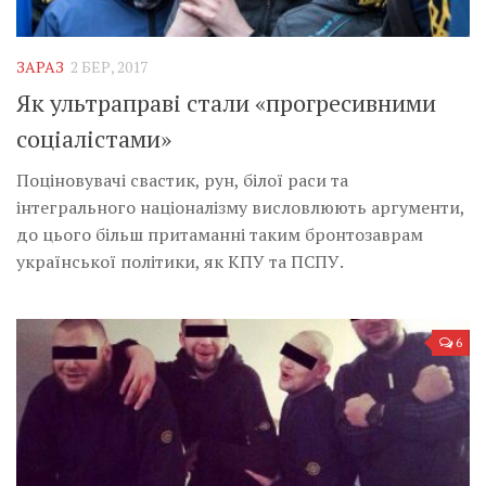
ЗАРАЗ
2 БЕР, 2017
Як ультраправі стали «прогресивними
соціалістами»
Поціновувачі свастик, рун, білої раси та
інтегрального націоналізму висловлюють аргументи,
до цього більш притаманні таким бронтозаврам
української політики, як КПУ та ПСПУ.
6