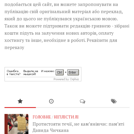
подобається цей сайт, ви можете запропонувати на
публікацію свій оригінальний матеріал або переклад,
який до цього не публікувався українською мовою.
Також ви можете підтримати редакцію гривнею - зібрані
кошти підуть на залучення нових авторів, оплату
хостингу та інше, необхідне в роботі.
Реквізити для
переказу
ГОЛОВНЕ
/
НІГІЛІСТИ ЛІ
Протистояти течії, не кам’яніючи: пам’яті
Давида Чичкана