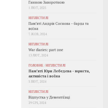
Ганною Заворотною
1 ЛЮТ, 2025
НІГІЛІСТИ ЛІ
Пам’яті Андрія Соснова – барда та
воїна
7 ЖОВ, 2024
НІГІЛІСТИ ЛІ
War diaries: part one
13 ЛЮТ, 2024
ГОЛОВНЕ
/
НІГІЛІСТИ ЛІ
Пам’яті Юри Лебедева – юриста,
активіста і воїна
5 ЛЮТ, 2024
НІГІЛІСТИ ЛІ
Відпустка у Дементіївці
29 СІЧ, 2024