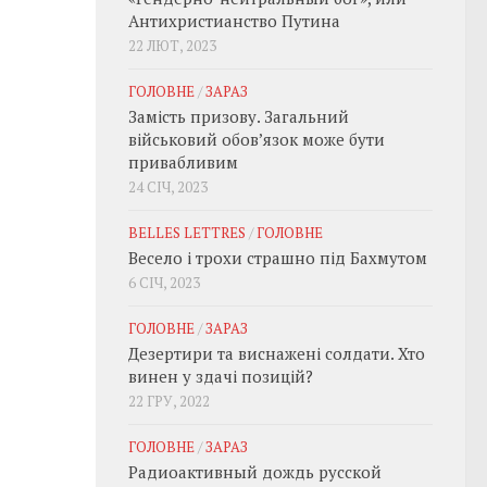
Антихристианство Путина
22 ЛЮТ, 2023
ГОЛОВНЕ
/
ЗАРАЗ
Замість призову. Загальний
військовий обовʼязок може бути
привабливим
24 СІЧ, 2023
BELLES LETTRES
/
ГОЛОВНЕ
Весело і трохи страшно під Бахмутом
6 СІЧ, 2023
ГОЛОВНЕ
/
ЗАРАЗ
Дезертири та виснажені солдати. Хто
винен у здачі позицій?
22 ГРУ, 2022
ГОЛОВНЕ
/
ЗАРАЗ
Радиоактивный дождь русской