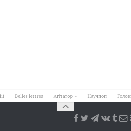
Дії
Belles lettres
Агітатор
Научпоп
Голов