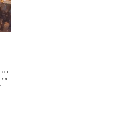
t
on in
nion
t