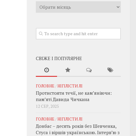
Архивы
СВІЖЕ І ПОПУЛЯРНЕ
ГОЛОВНЕ
/
НІГІЛІСТИ ЛІ
Протистояти течії, не кам’яніючи:
пам’яті Давида Чичкана
12 СЕР, 2025
ГОЛОВНЕ
/
НІГІЛІСТИ ЛІ
Донбас – десять років без Шевченка,
Стуса і віршів українською. Інтерв’ю з