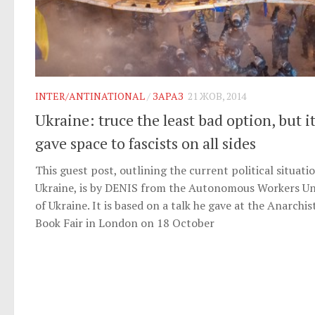
INTER/ANTINATIONAL
/
ЗАРАЗ
21 ЖОВ, 2014
Ukraine: truce the least bad option, but i
gave space to fascists on all sides
This guest post, outlining the current political situati
Ukraine, is by DENIS from the Autonomous Workers U
of Ukraine. It is based on a talk he gave at the Anarchis
Book Fair in London on 18 October