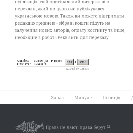
публікацію свій оригінальний матеріал або
переклад, який до цього не публікувався
українською мовою. Також ви можете підтримати
редакцію гривнею - зібрані кошти підуть на
залучення нових авторів, оплату хостингу та інше,
необхідне в роботі.
Реквізити для переказу
Зараз
Минуле
Позиція
Права не дают, права берут.
©