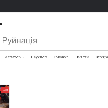
Т
 Руйнація
Агітатор
Научпоп
Головне
Цитати
Inter/
0