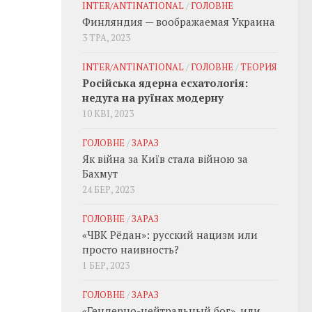
INTER/ANTINATIONAL
/
ГОЛОВНЕ
Финляндия — воображаемая Украина
3 ТРА, 2023
INTER/ANTINATIONAL
/
ГОЛОВНЕ
/
ТЕОРИЯ
Російська ядерна есхатологія:
недуга на руїнах модерну
10 КВІ, 2023
ГОЛОВНЕ
/
ЗАРАЗ
Як війна за Київ стала війною за
Бахмут
24 БЕР, 2023
ГОЛОВНЕ
/
ЗАРАЗ
«ЧВК Рёдан»: русский нацизм или
просто наивность?
1 БЕР, 2023
ГОЛОВНЕ
/
ЗАРАЗ
«Гендерно-нейтральный бог», или