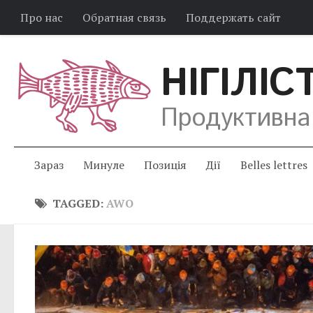
Про нас
Обратная связь
Поддержать сайт
НІГІЛІС
Продуктивна
Зараз
Минуле
Позиція
Дії
Belles lettres
TAGGED:
AWO