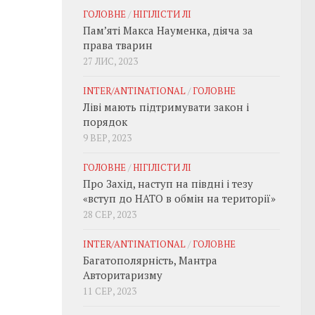
ГОЛОВНЕ
/
НІГІЛІСТИ ЛІ
Пам’яті Макса Науменка, діяча за
права тварин
27 ЛИС, 2023
INTER/ANTINATIONAL
/
ГОЛОВНЕ
Ліві мають підтримувати закон і
порядок
9 ВЕР, 2023
ГОЛОВНЕ
/
НІГІЛІСТИ ЛІ
Про Захід, наступ на півдні і тезу
«вступ до НАТО в обмін на території»
28 СЕР, 2023
INTER/ANTINATIONAL
/
ГОЛОВНЕ
Багатополярність, Мантра
Авторитаризму
11 СЕР, 2023