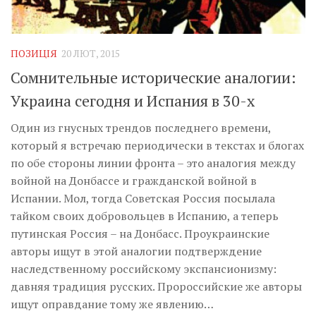
Музика революції
Візуальне
Научпоп
ПОЗИЦІЯ
20 ЛЮТ, 2015
Сомнительные исторические аналогии:
Головне
Украина сегодня и Испания в 30-х
Цитати
Один из гнусных трендов последнего времени,
Inter/antinational
который я встречаю периодически в текстах и блогах
по обе стороны линии фронта – это аналогия между
войной на Донбассе и гражданской войной в
Испании. Мол, тогда Советская Россия посылала
тайком своих добровольцев в Испанию, а теперь
путинская Россия – на Донбасс. Проукраинские
авторы ищут в этой аналогии подтверждение
наследственному российскому экспансионизму:
давняя традиция русских. Пророссийские же авторы
ищут оправдание тому же явлению…