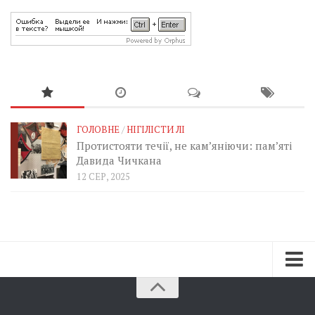
ГОЛОВНЕ
/
НІГІЛІСТИ ЛІ
Протистояти течії, не кам’яніючи: пам’яті
Давида Чичкана
12 СЕР, 2025
Зараз