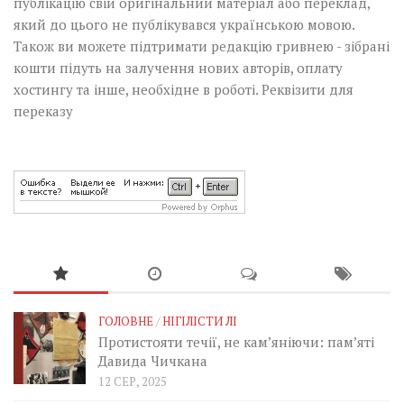
публікацію свій оригінальний матеріал або переклад,
який до цього не публікувався українською мовою.
Також ви можете підтримати редакцію гривнею - зібрані
кошти підуть на залучення нових авторів, оплату
хостингу та інше, необхідне в роботі.
Реквізити для
переказу
ГОЛОВНЕ
/
НІГІЛІСТИ ЛІ
Протистояти течії, не кам’яніючи: пам’яті
Давида Чичкана
12 СЕР, 2025