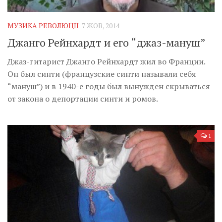
Музика революції
Візуальне
МУЗИКА РЕВОЛЮЦІЇ
7 ЖОВ, 2014
Научпоп
Джанго Рейнхардт и его “джаз-мануш”
Головне
Джаз-гитарист Джанго Рейнхардт жил во Франции.
Цитати
Он был синти (французские синти называли себя
“мануш”) и в 1940-е годы был вынужден скрываться
Inter/antinational
от закона о депортации синти и ромов.
1