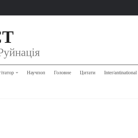
СТ
Руйнація
ітатор
Научпоп
Головне
Цитати
Inter/antinational