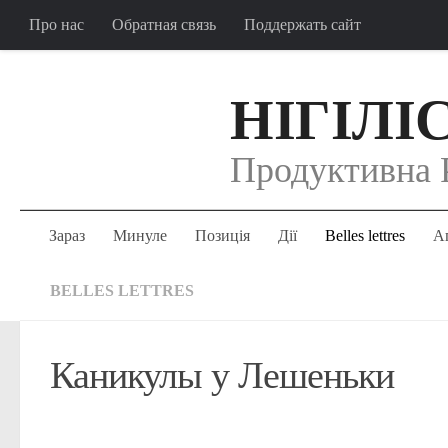
Про нас
Обратная связь
Поддержать сайт
НІГІЛІ
Продуктивна 
Зараз
Минуле
Позиція
Дії
Belles lettres
Аг
BELLES LETTRES
Каникулы у Лешеньки