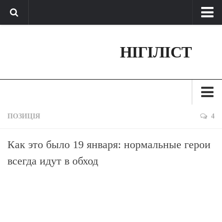
Про нас
НІГІЛІСТ
Обратная связь
Поддержать сайт
Зараз
ПОЗИЦІЯ
4
Минуле
Как это было 19 января: нормальные герои
Позиція
всегда идут в обход
Дії
Belles lettres
Агітатор