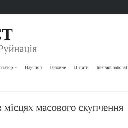
СТ
Руйнація
ітатор
Научпоп
Головне
Цитати
Inter/antinational
 місцях масового скупчення