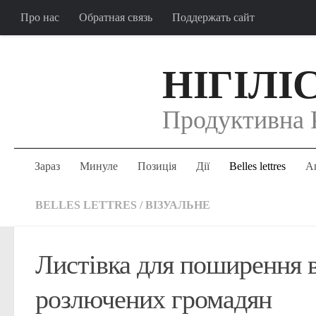
Про нас
Обратная связь
Поддержать сайт
НІГІЛІ
Продуктивна 
Зараз
Минуле
Позиція
Дії
Belles lettres
Аг
BELLES LETTRES
/
ВІЗУАЛЬНЕ
Листівка для поширення в
розлючених громадян