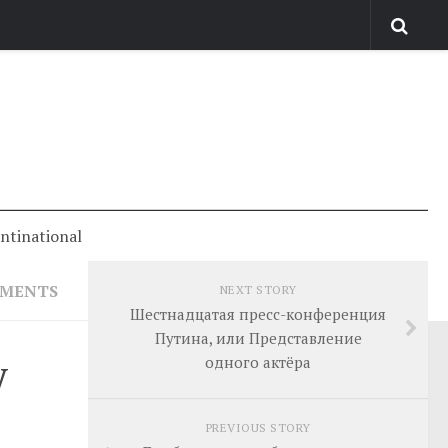
antinational
MMENTS
NEXT STORY
Шестнадцатая пресс-конференция
Путина, или Представление
у
одного актёра
PREVIOUS STORY