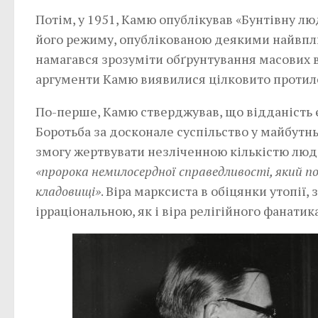
Потім, у 1951, Камю опублікував «Бунтівну л
його режиму, опублікованою деякими найвп
намагався зрозуміти обґрунтування масових вб
аргументи Камю виявилися цілковито протил
По-перше, Камю стверджував, що відданість є
Боротьба за досконале суспільство у майбутн
змогу жертвувати незліченною кількістю люде
«пророка немилосердної справедливості, який п
кладовищі»
. Віра марксиста в обіцянки утопії
ірраціональною, як і віра релігійного фанатик