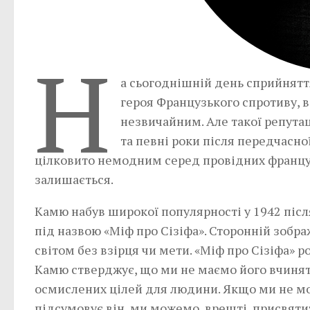
Н
а сьогоднішній день сприйнятт
героя Французького спротиву, в
незвичайним. Але такої репутац
та певні роки після передчасної
цілковито немодним серед провідних французь
залишається.
Камю набув широкої популярності у 1942 післ
під назвою «Міф про Сізіфа». Сторонній зобр
світом без взірця чи мети. «Міф про Сізіфа» 
Камю стверджує, що ми не маємо його вчиняти
осмислених цілей для людини. Якщо ми не мо
підсумовує він, ми можемо, врешті, присвяти