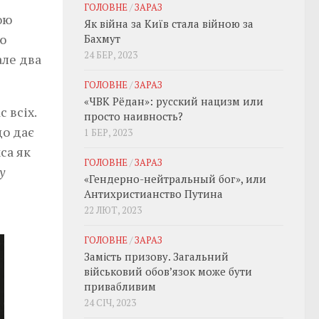
ГОЛОВНЕ
/
ЗАРАЗ
ою
Як війна за Київ стала війною за
ю
Бахмут
24 БЕР, 2023
але два
ГОЛОВНЕ
/
ЗАРАЗ
«ЧВК Рёдан»: русский нацизм или
 всіх.
просто наивность?
що дає
1 БЕР, 2023
са як
ГОЛОВНЕ
/
ЗАРАЗ
у
«Гендерно-нейтральный бог», или
Антихристианство Путина
22 ЛЮТ, 2023
ГОЛОВНЕ
/
ЗАРАЗ
Замість призову. Загальний
військовий обовʼязок може бути
привабливим
24 СІЧ, 2023