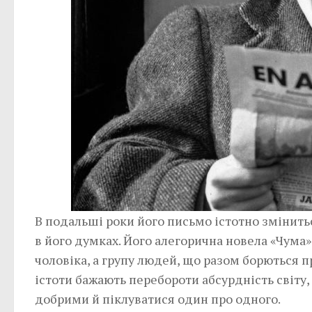
В подальші роки його письмо істотно змінить
в його думках. Його алегорична новела «Чума
чоловіка, а групу людей, що разом борються 
істоти бажають перебороти абсурдність світу
добрими й піклуватися один про одного.