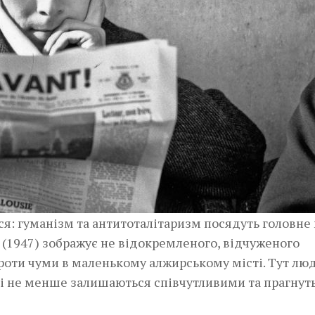
ся: гуманізм та антитоталітаризм посядуть головне
» (1947) зображує не відокремленого, відчуженого
проти чуми в маленькому алжирському місті. Тут лю
, і не менше залишаються співчутливими та прагнут