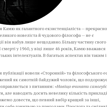
я Камю як галантного екзистенціаліста — прекрасно
еликого новеліста й чудового філософа — не є
ії він набув лише нещодавно. Більшу частину свого
 смерті у 1960, у віці лише 46 років, Камю вважався
ких інтелектуалів. В багатьох аспектах він таким і
я публікації новели «Сторонній» та філософського е
ажений як самотній байдужий чоловік, що подорожу
розправляється з питанням:
«Навіщо вчиняти самогуб
, але наводить досить невелику кількість приклад
жемо довести, що певний вибір кращий за інші,
ти себе гонитвою за пригодами. Простота та сміливі