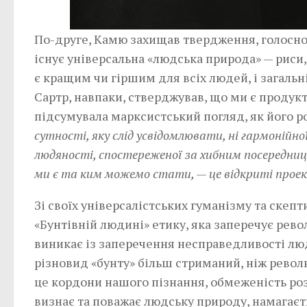
По-друге, Камю захищав твердження, голосно
існує універсальна «людська природа» — риси
є кращим чи гіршим для всіх людей, і загальні
Сартр, навпаки, стверджував, що ми є продукт
підсумувала марксистський погляд, як його ро
сутності, яку слід усвідомлювати, ні гармонійної
людяності, спостереженої за хибним посередництв
ми є та ким можемо стати, — це відкриті проек
Зі своїх універсалістських гуманізму та скеп
«Бунтівній людині» етику, яка заперечує рев
виникає із заперечення несправедливості люд
різновид «бунту» більш стриманий, ніж револ
це кордони нашого пізнання, обмеженість розу
визнає та поважає людську природу, намагаєть