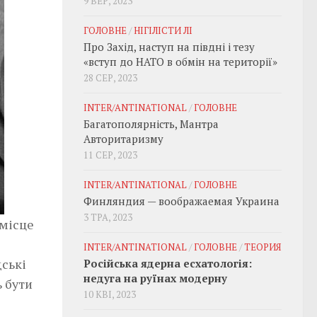
9 ВЕР, 2023
ГОЛОВНЕ
/
НІГІЛІСТИ ЛІ
Про Захід, наступ на півдні і тезу
«вступ до НАТО в обмін на території»
28 СЕР, 2023
INTER/ANTINATIONAL
/
ГОЛОВНЕ
Багатополярність, Мантра
Авторитаризму
11 СЕР, 2023
INTER/ANTINATIONAL
/
ГОЛОВНЕ
Финляндия — воображаемая Украина
3 ТРА, 2023
 місце
INTER/ANTINATIONAL
/
ГОЛОВНЕ
/
ТЕОРИЯ
дські
Російська ядерна есхатологія:
недуга на руїнах модерну
ь бути
10 КВІ, 2023