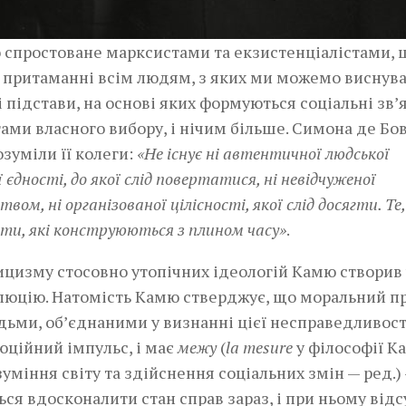
 спростоване марксистами та екзистенціалістами, 
, притаманні всім людям, з яких ми можемо виснува
 підстави, на основі яких формуються соціальні зв’я
ами власного вибору, і нічим більше. Симона де Бо
зуміли її колеги:
«Не існує ні автентичної людської
 єдності, до якої слід повертатися, ні невідчуженої
ом, ні організованої цілісності, якої слід досягти. Те
ти, які конструюються з плином часу»
.
тицизму стосовно утопічних ідеологій Камю створив 
олюцію. Натомість Камю стверджує, що моральний п
ьми, об’єднаними у визнанні цієї несправедливост
юційний імпульс, і має
межу
(
la mesure
у філософії К
міння світу та здійснення соціальних змін — ред.) 
ся вдосконалити стан справ зараз, і при ньому відс