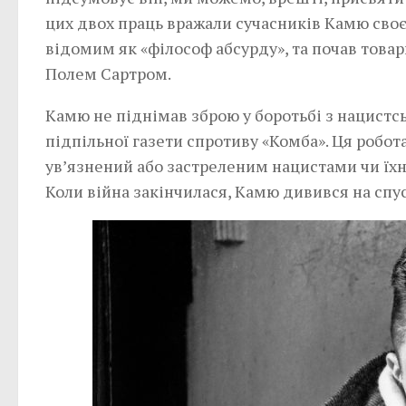
цих двох праць вражали сучасників Камю своє
відомим як «філософ абсурду», та почав тов
Полем Сартром.
Камю не піднімав зброю у боротьбі з нацистсь
підпільної газети спротиву «Комба». Ця робота
ув’язнений або застреленим нацистами чи їх
Коли війна закінчилася, Камю дивився на спу