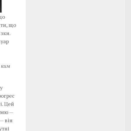
що
ти, що
зки.
вуар
, ким
у
рогрес
і. Цей
амю —
— він
утні