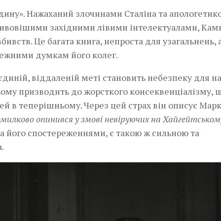
юдину». Нажаханий злочинами Сталіна та апологетик
ливовішими західними лівими інтелектуалами, Кам
ивств. Це багата книга, непроста для узагальнень, 
ежними думкам його колег.
диній, віддаленій меті становить небезпеку для нас
ьому призводить до жорсткого консеквенціалізму, 
й в теперішньому. Через цей страх він описує Марк
омилково опинився у змові невіруючих на Хайгейтськом
, за його спостереженнями, є такою ж сильною та
а.