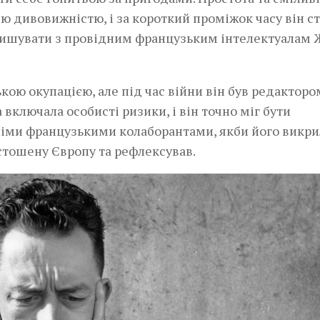
ю дивовижністю, і за короткий проміжок часу він с
аришувати з провідним французьким інтелектуалам 
кою окупацією, але під час війни він був редакторо
 включала особисті ризики, і він точно міг бути
німи французькими колаборантами, якби його викри
стошену Європу та рефлексував.