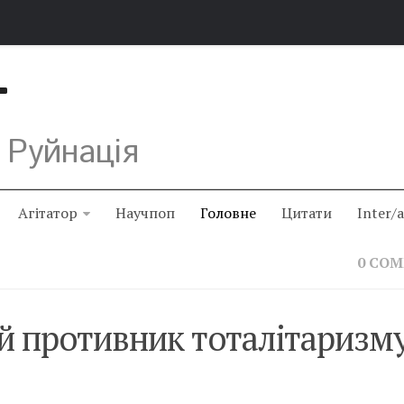
Т
 Руйнація
Агітатор
Научпоп
Головне
Цитати
Inter/
0 CO
й противник тоталітаризм