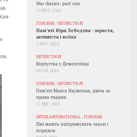
War diaries: part one
тав
13 ЛЮТ, 2024
Жан-
ГОЛОВНЕ
/
НІГІЛІСТИ ЛІ
Пам’яті Юри Лебедева – юриста,
активіста і воїна
м
5 ЛЮТ, 2024
ли.
НІГІЛІСТИ ЛІ
Відпустка у Дементіївці
29 СІЧ, 2024
ГОЛОВНЕ
/
НІГІЛІСТИ ЛІ
Пам’яті Макса Науменка, діяча за
права тварин
27 ЛИС, 2023
INTER/ANTINATIONAL
/
ГОЛОВНЕ
Ліві мають підтримувати закон і
порядок