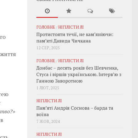
ГОЛОВНЕ
/
НІГІЛІСТИ ЛІ
Протистояти течії, не кам’яніючи:
го
пам’яті Давида Чичкана
12 СЕР, 2025
 життя
ГОЛОВНЕ
/
НІГІЛІСТИ ЛІ
Донбас – десять років без Шевченка,
Стуса і віршів українською. Інтерв’ю з
Ганною Заворотною
1 ЛЮТ, 2025
сею
НІГІЛІСТИ ЛІ
є
Пам’яті Андрія Соснова – барда та
ство?»
воїна
ів
7 ЖОВ, 2024
НІГІЛІСТИ ЛІ
сть