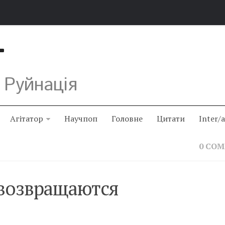
Т
 Руйнація
Агітатор
Научпоп
Головне
Цитати
Inter/
0 CO
 возвращаются