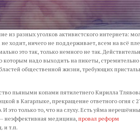
е из разных уголков активистского интернета: мол,
не ходит, ничего не поддерживает, всем на всё пле
льно это так, только немного не так. Действительн
о которым надо выходить на пикеты, стремительно
 областей общественной жизни, требующих присталь
йство пьяными копами пятилетнего Кирилла Тлявова
цкой в Кагарлыке, прекращение ответного огня с 2
 И это только то, что на слуху. Есть уйма нерешённ
 — неэффективная медицина,
провал реформ
. и т.п.