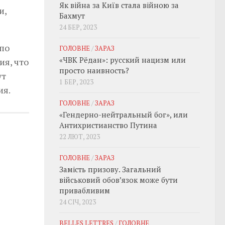
Як війна за Київ стала війною за
и,
Бахмут
24 БЕР, 2023
 по
ГОЛОВНЕ
/
ЗАРАЗ
«ЧВК Рёдан»: русский нацизм или
ия, что
просто наивность?
ут
1 БЕР, 2023
ия.
ГОЛОВНЕ
/
ЗАРАЗ
«Гендерно-нейтральный бог», или
Антихристианство Путина
22 ЛЮТ, 2023
ГОЛОВНЕ
/
ЗАРАЗ
Замість призову. Загальний
військовий обовʼязок може бути
привабливим
24 СІЧ, 2023
BELLES LETTRES
/
ГОЛОВНЕ