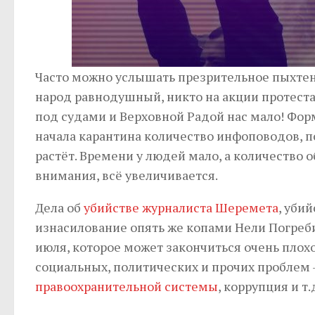
Часто можно услышать презрительное пыхтени
народ равнодушный, никто на акции протеста 
под судами и Верховной Радой нас мало! Форма
начала карантина количество инфоповодов, п
растёт. Времени у людей мало, а количество
внимания, всё увеличивается.
Дела об
убийстве журналиста Шеремета
, уби
изнасилование опять же копами Нели Погреби
июля, которое может закончиться очень плохо.
социальных, политических и прочих проблем
правоохранительной системы
, коррупция и т.д