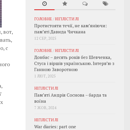
ГОЛОВНЕ
/
НІГІЛІСТИ ЛІ
Протистояти течії, не кам’яніючи:
 вот,
пам’яті Давида Чичкана
12 СЕР, 2025
вать,
о, с
ГОЛОВНЕ
/
НІГІЛІСТИ ЛІ
Донбас – десять років без Шевченка,
Стуса і віршів українською. Інтерв’ю з
ного
Ганною Заворотною
1 ЛЮТ, 2025
,
НІГІЛІСТИ ЛІ
7
Пам’яті Андрія Соснова – барда та
воїна
ых
7 ЖОВ, 2024
НІГІЛІСТИ ЛІ
War diaries: part one