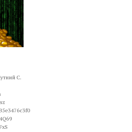
Кутний С.
m
sz
B5e3476c3f0
N4Q69
FxS