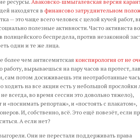
ие ресурсы.
Аваковско-шмыгалевская версия каран
дей находятся в
финансово затруднительном поло
а — это чаще всего человек с целой кучей работ, 
оциально полезные активности. Часто активиста в
ив полицейского беспредела, против незаконной за
ть одни и те же лица.
не более чем антисемитская
конспирология от не оч
ую работу, вырываешься на пару часов на протест, ла
и, сам потом досиживаешь эти неотработанные часы
о ходить на все акции есть у небольшой прослойки
 не всегда, во время сессии это довольно тяжело),
и «поснимать репортаж», и «постоять с плакатом»,
еров. И, собственно, всё. Это ещё повезёт, если п
иться. А если нет?
 выгорели. Они не перестали поддерживать права