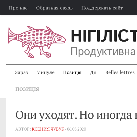
Про нас
Обратная связь
Поддержать сайт
НІГІЛІС
Продуктивна
Зараз
Минуле
Позиція
Дії
Belles lettres
ПОЗИЦІЯ
Они уходят. Но иногда
АВТОР:
КСЕНИЯ ЧУБУК
· 06.08.2020