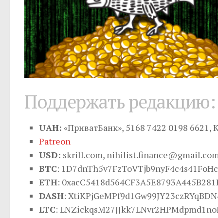
Поддержать редакцию:
UAH:
«ПриватБанк», 5168 7422 0198 6621, 
Patreon
USD:
skrill.com,
nihilist.finance@gmail.co
BTC
: 1D7dnTh5v7FzToVTjb9nyF4c4s41FoHc
ETH
: 0xacC5418d564CF3A5E8793A445B281
DASH
: XtiKPjGeMPf9d1Gw99JY23czRYqBD
LTC
: LNZickqsM27JJkk7LNvr2HPMdpmd1no