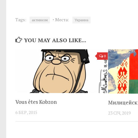
·
Tags:
Места:
активизм
Украина
YOU MAY ALSO LIKE...
0
Vous êtes Kobzon
Милицейск
6 БЕР, 2015
23 СІЧ, 2019