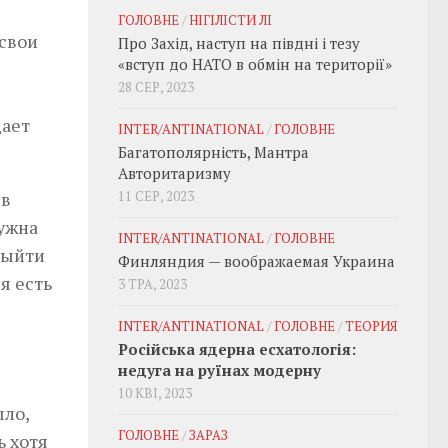
ГОЛОВНЕ
/
НІГІЛІСТИ ЛІ
свои
Про Захід, наступ на півдні і тезу
«вступ до НАТО в обмін на території»
28 СЕР, 2023
дает
INTER/ANTINATIONAL
/
ГОЛОВНЕ
Багатополярність, Мантра
Авторитаризму
 в
11 СЕР, 2023
нужна
INTER/ANTINATIONAL
/
ГОЛОВНЕ
выйти
Финляндия — воображаемая Украина
я есть
3 ТРА, 2023
INTER/ANTINATIONAL
/
ГОЛОВНЕ
/
ТЕОРИЯ
Російська ядерна есхатологія:
недуга на руїнах модерну
10 КВІ, 2023
ыло,
ГОЛОВНЕ
/
ЗАРАЗ
ь хотя