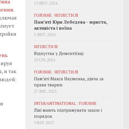
тина
13 ЛЮТ, 2024
жении
.
ГОЛОВНЕ
/
НІГІЛІСТИ ЛІ
включая
Пам’яті Юри Лебедева – юриста,
олнует
активіста і воїна
стройки
5 ЛЮТ, 2024
НІГІЛІСТИ ЛІ
Відпустка у Дементіївці
ень
29 СІЧ, 2024
вируя
, и так
ГОЛОВНЕ
/
НІГІЛІСТИ ЛІ
 людей:
Пам’яті Макса Науменка, діяча за
права тварин
27 ЛИС, 2023
ри
INTER/ANTINATIONAL
/
ГОЛОВНЕ
Ліві мають підтримувати закон і
порядок
9 ВЕР, 2023