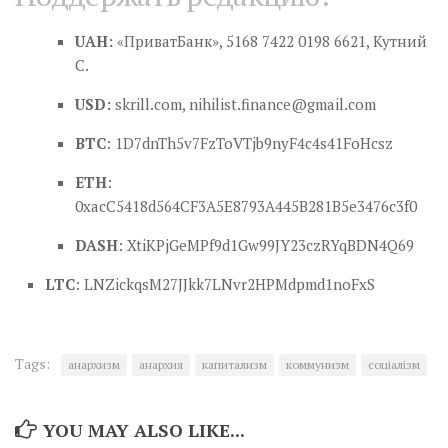
UAH:
«ПриватБанк», 5168 7422 0198 6621, Кутний
С.
USD:
skrill.com,
nihilist.finance@gmail.com
BTC
: 1D7dnTh5v7FzToVTjb9nyF4c4s41FoHcsz
ETH
:
0xacC5418d564CF3A5E8793A445B281B5e3476c3f0
DASH
: XtiKPjGeMPf9d1Gw99JY23czRYqBDN4Q69
LTC
: LNZickqsM27JJkk7LNvr2HPMdpmd1noFxS
Tags:
анархизм
анархия
капитализм
коммунизм
соціалізм
YOU MAY ALSO LIKE...