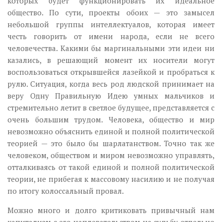
которых будет функционировать их идеальное
общество. По сути, проекты обоих — это замысел
небольшой группы интеллектуалов, которая имеет
честь говорить от имени народа, если не всего
человечества. Какими бы маргинальными эти идеи ни
казались, в решающий момент их носители могут
воспользоваться открывшейся лазейкой и пробраться к
рулю. Ситуация, когда весь род людской принимает на
веру Одну Правильную Идею умных мальчиков и
стремительно летит в светлое будущее, представляется с
очень большим трудом. Человека, общество и мир
невозможно объяснить единой и полной политической
теорией — это было бы шарлатанством. Точно так же
человеком, обществом и миром невозможно управлять,
отталкиваясь от такой единой и полной политической
теории, не прибегая к массовому насилию и не получая
по итогу колоссальный провал.
Можно много и долго критиковать привычный нам
капитализм с его наплевательством на судьбу отдельно