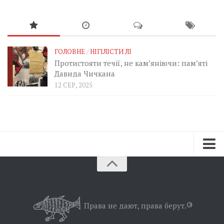
ГОЛОВНЕ
/
НІГІЛІСТИ ЛІ
Протистояти течії, не кам’яніючи: пам’яті
Давида Чичкана
12 СЕР, 2025
Зараз
Минуле
Позиція
Права не дают, права берут.
©
Дії